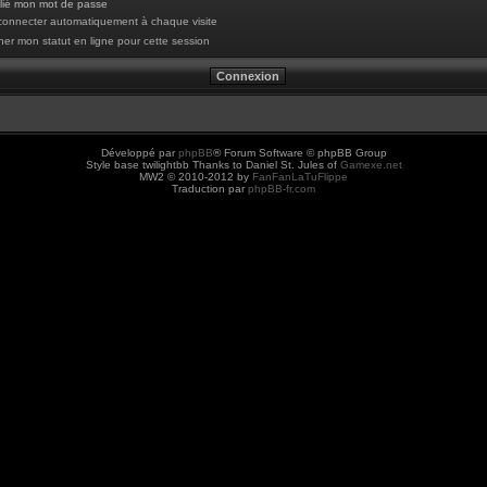
blié mon mot de passe
onnecter automatiquement à chaque visite
er mon statut en ligne pour cette session
Développé par
phpBB
® Forum Software © phpBB Group
Style base twilightbb Thanks to Daniel St. Jules of
Gamexe.net
MW2 © 2010-2012 by
FanFanLaTuFlippe
Traduction par
phpBB-fr.com