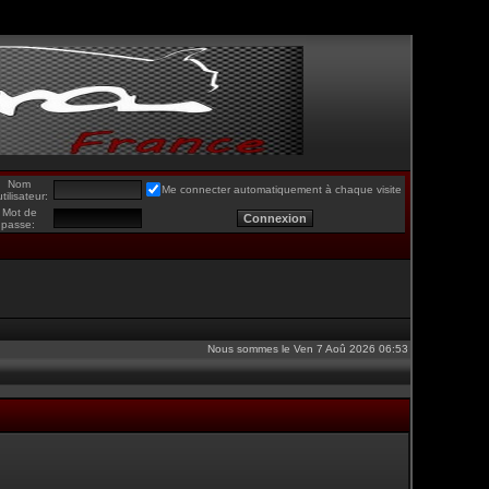
Nom
Me connecter automatiquement à chaque visite
utilisateur:
Mot de
passe:
Nous sommes le Ven 7 Aoû 2026 06:53