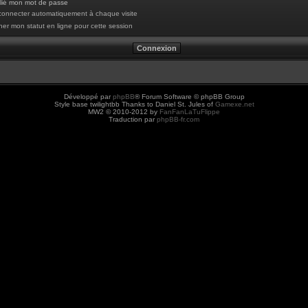
blié mon mot de passe
onnecter automatiquement à chaque visite
er mon statut en ligne pour cette session
Développé par
phpBB
® Forum Software © phpBB Group
Style base twilightbb Thanks to Daniel St. Jules of
Gamexe.net
MW2 © 2010-2012 by
FanFanLaTuFlippe
Traduction par
phpBB-fr.com