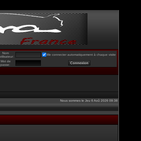
Nom
Me connecter automatiquement à chaque visite
utilisateur:
Mot de
passe:
Nous sommes le Jeu 6 Aoû 2026 09:38