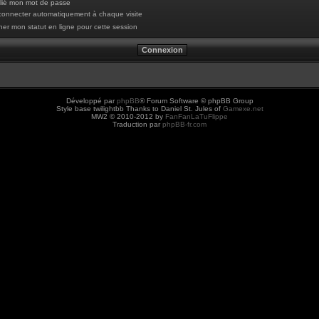
blié mon mot de passe
onnecter automatiquement à chaque visite
er mon statut en ligne pour cette session
Développé par
phpBB
® Forum Software © phpBB Group
Style base twilightbb Thanks to Daniel St. Jules of
Gamexe.net
MW2 © 2010-2012 by
FanFanLaTuFlippe
Traduction par
phpBB-fr.com