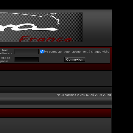
Nom
Me connecter automatiquement à chaque visite
utilisateur:
Mot de
passe:
Nous sommes le Jeu 6 Aoû 2026 23:58