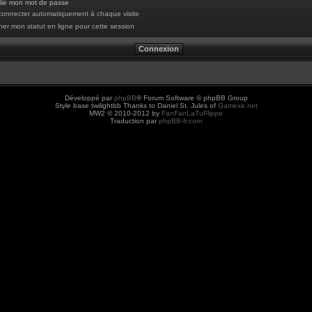
blié mon mot de passe
onnecter automatiquement à chaque visite
er mon statut en ligne pour cette session
Développé par
phpBB
® Forum Software © phpBB Group
Style base twilightbb Thanks to Daniel St. Jules of
Gamexe.net
MW2 © 2010-2012 by
FanFanLaTuFlippe
Traduction par
phpBB-fr.com