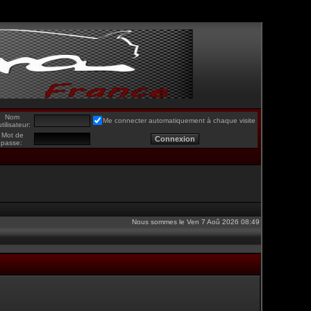
Nom
Me connecter automatiquement à chaque visite
utilisateur:
Mot de
passe:
Nous sommes le Ven 7 Aoû 2026 08:49