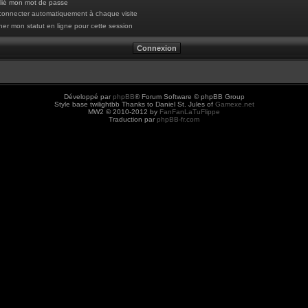
blié mon mot de passe
onnecter automatiquement à chaque visite
er mon statut en ligne pour cette session
Développé par
phpBB
® Forum Software © phpBB Group
Style base twilightbb Thanks to Daniel St. Jules of
Gamexe.net
MW2 © 2010-2012 by
FanFanLaTuFlippe
Traduction par
phpBB-fr.com