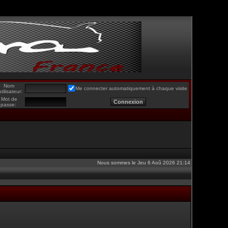
Nom
Me connecter automatiquement à chaque visite
utilisateur:
Mot de
passe:
Nous sommes le Jeu 6 Aoû 2026 21:14