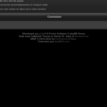
blié mon mot de passe
onnecter automatiquement à chaque visite
er mon statut en ligne pour cette session
Développé par
phpBB
® Forum Software © phpBB Group
Style base twilightbb Thanks to Daniel St. Jules of
Gamexe.net
MW2 © 2010-2012 by
FanFanLaTuFlippe
Traduction par
phpBB-fr.com