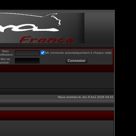
Nom
Me connecter automatiquement à chaque visite
utilisateur:
Mot de
passe:
Nous sommes le Jeu 6 Aoû 2026 04:41