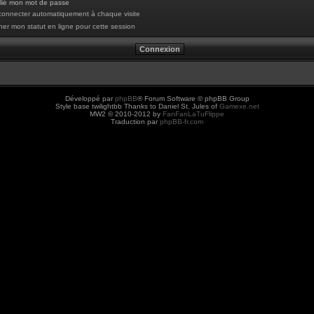
blié mon mot de passe
onnecter automatiquement à chaque visite
er mon statut en ligne pour cette session
Développé par
phpBB
® Forum Software © phpBB Group
Style base twilightbb Thanks to Daniel St. Jules of
Gamexe.net
MW2 © 2010-2012 by
FanFanLaTuFlippe
Traduction par
phpBB-fr.com