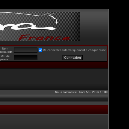
Nom
Me connecter automatiquement à chaque visite
utilisateur:
Mot de
passe:
Nous sommes le Dim 9 Aoû 2026 13:00