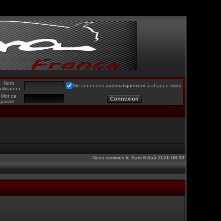
Nom
Me connecter automatiquement à chaque visite
utilisateur:
Mot de
passe:
Nous sommes le Sam 8 Aoû 2026 08:39