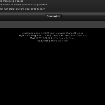
blié mon mot de passe
onnecter automatiquement à chaque visite
er mon statut en ligne pour cette session
Développé par
phpBB
® Forum Software © phpBB Group
Style base twilightbb Thanks to Daniel St. Jules of
Gamexe.net
MW2 © 2010-2012 by
FanFanLaTuFlippe
Traduction par
phpBB-fr.com