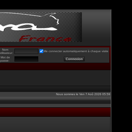
Nom
Me connecter automatiquement à chaque visite
utilisateur:
Mot de
passe:
Nous sommes le Ven 7 Aoû 2026 05:59