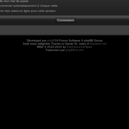
blié mon mot de passe
onnecter automatiquement à chaque visite
er mon statut en ligne pour cette session
Développé par
phpBB
® Forum Software © phpBB Group
Style base twilightbb Thanks to Daniel St. Jules of
Gamexe.net
MW2 © 2010-2012 by
FanFanLaTuFlippe
Traduction par
phpBB-fr.com