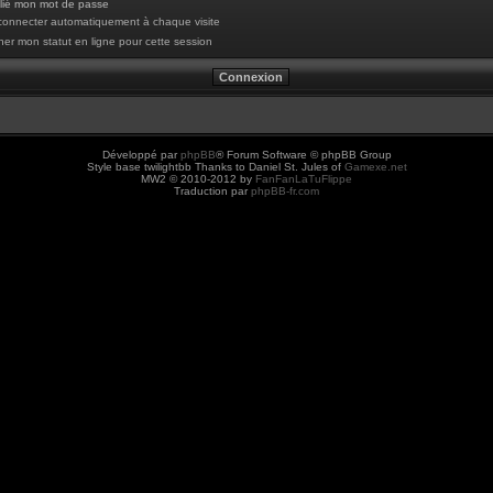
blié mon mot de passe
onnecter automatiquement à chaque visite
er mon statut en ligne pour cette session
Développé par
phpBB
® Forum Software © phpBB Group
Style base twilightbb Thanks to Daniel St. Jules of
Gamexe.net
MW2 © 2010-2012 by
FanFanLaTuFlippe
Traduction par
phpBB-fr.com