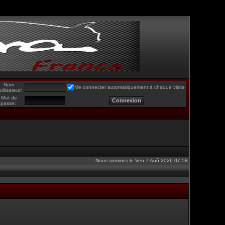
Nom
Me connecter automatiquement à chaque visite
utilisateur:
Mot de
passe:
Nous sommes le Ven 7 Aoû 2026 07:58