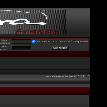
Nom
Me connecter automatiquement à chaque visite
utilisateur:
Mot de
passe:
Nous sommes le Jeu 6 Aoû 2026 21:10