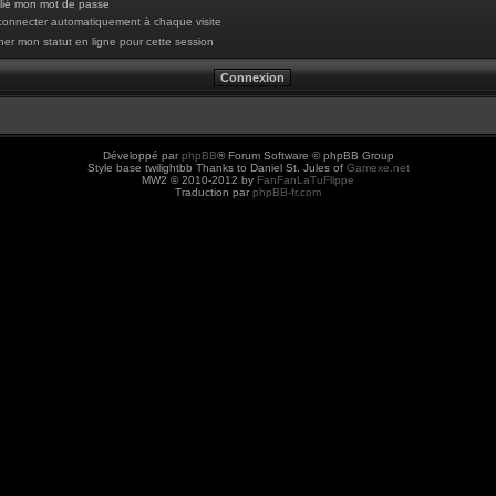
blié mon mot de passe
onnecter automatiquement à chaque visite
er mon statut en ligne pour cette session
Développé par
phpBB
® Forum Software © phpBB Group
Style base twilightbb Thanks to Daniel St. Jules of
Gamexe.net
MW2 © 2010-2012 by
FanFanLaTuFlippe
Traduction par
phpBB-fr.com