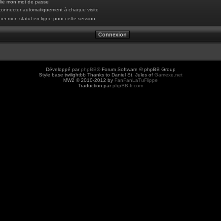
blié mon mot de passe
onnecter automatiquement à chaque visite
er mon statut en ligne pour cette session
Développé par
phpBB
® Forum Software © phpBB Group
Style base twilightbb Thanks to Daniel St. Jules of
Gamexe.net
MW2 © 2010-2012 by
FanFanLaTuFlippe
Traduction par
phpBB-fr.com