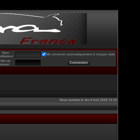
Nom
Me connecter automatiquement à chaque visite
utilisateur:
Mot de
passe:
Nous sommes le Jeu 6 Aoû 2026 13:10