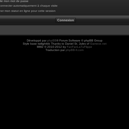
blié mon mot de passe
onnecter automatiquement à chaque visite
er mon statut en ligne pour cette session
Développé par
phpBB
® Forum Software © phpBB Group
Style base twilightbb Thanks to Daniel St. Jules of
Gamexe.net
MW2 © 2010-2012 by
FanFanLaTuFlippe
Traduction par
phpBB-fr.com