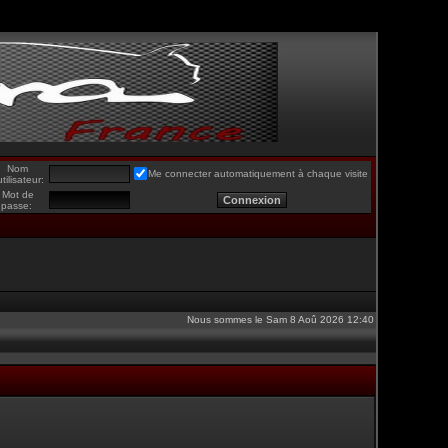
Nom
Me connecter automatiquement à chaque visite
utilisateur:
Mot de
passe:
Nous sommes le Sam 8 Aoû 2026 12:40