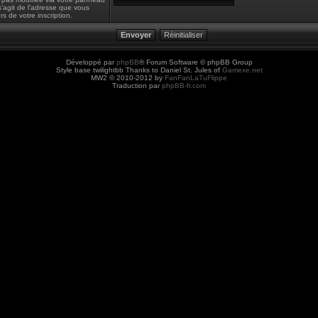
il s’agit de l’adresse que vous
rs de votre inscription.
Développé par
phpBB
® Forum Software © phpBB Group
Style base twilightbb Thanks to Daniel St. Jules of
Gamexe.net
MW2 © 2010-2012 by
FanFanLaTuFlippe
Traduction par
phpBB-fr.com