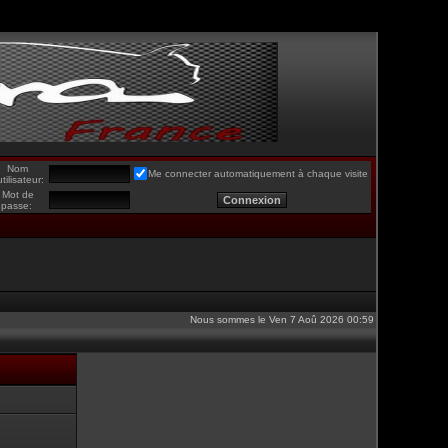
Nom
Me connecter automatiquement à chaque visite
utilisateur:
Mot de
passe:
Nous sommes le Ven 7 Aoû 2026 00:59