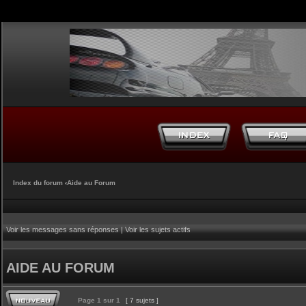
Index du forum
‹
Aide au Forum
Voir les messages sans réponses
|
Voir les sujets actifs
AIDE AU FORUM
Page
1
sur
1
[ 7 sujets ]