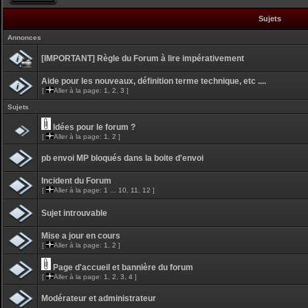
Sujets
Annonces
[IMPORTANT] Règle du Forum à lire impérativement
Aide pour les nouveaux, définition terme technique, etc ....
[
Aller à la page:
1
,
2
,
3
]
Sujets
Idées pour le forum ?
[
Aller à la page:
1
,
2
]
pb envoi MP bloqués dans la boite d'envoi
Incident du Forum
[
Aller à la page:
1
...
10
,
11
,
12
]
Sujet introuvable
Mise a jour en cours
[
Aller à la page:
1
,
2
]
Page d'accueil et bannière du forum
[
Aller à la page:
1
,
2
,
3
,
4
]
Modérateur et administrateur