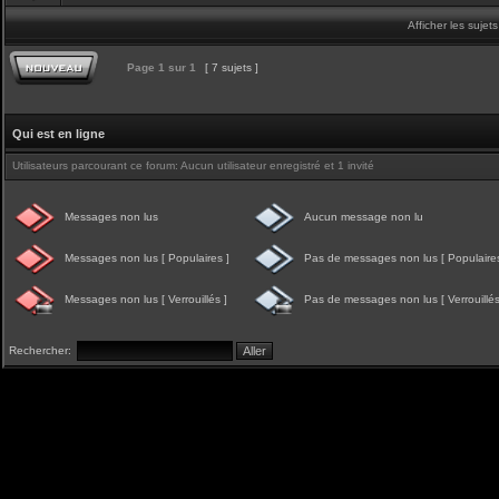
Afficher les sujet
Page
1
sur
1
[ 7 sujets ]
Qui est en ligne
Utilisateurs parcourant ce forum: Aucun utilisateur enregistré et 1 invité
Messages non lus
Aucun message non lu
Messages non lus [ Populaires ]
Pas de messages non lus [ Populaires
Messages non lus [ Verrouillés ]
Pas de messages non lus [ Verrouillés
Rechercher: