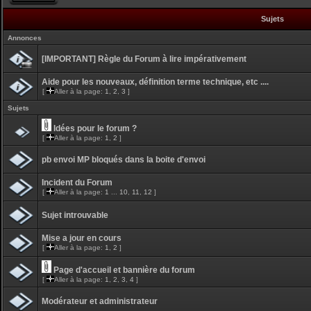
Sujets
Annonces
[IMPORTANT] Règle du Forum à lire impérativement
Aide pour les nouveaux, définition terme technique, etc ....
[
Aller à la page:
1
,
2
,
3
]
Sujets
Idées pour le forum ?
[
Aller à la page:
1
,
2
]
pb envoi MP bloqués dans la boite d'envoi
Incident du Forum
[
Aller à la page:
1
...
10
,
11
,
12
]
Sujet introuvable
Mise a jour en cours
[
Aller à la page:
1
,
2
]
Page d'accueil et bannière du forum
[
Aller à la page:
1
,
2
,
3
,
4
]
Modérateur et administrateur