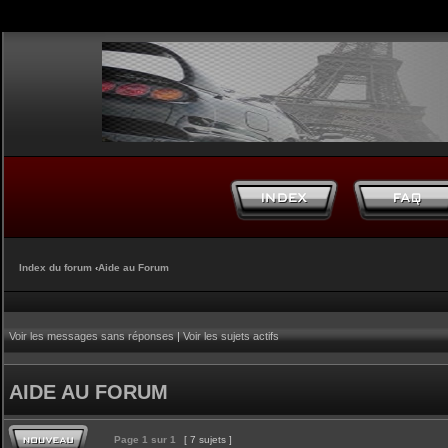
Index du forum
‹
Aide au Forum
Voir les messages sans réponses
|
Voir les sujets actifs
AIDE AU FORUM
Page
1
sur
1
[ 7 sujets ]