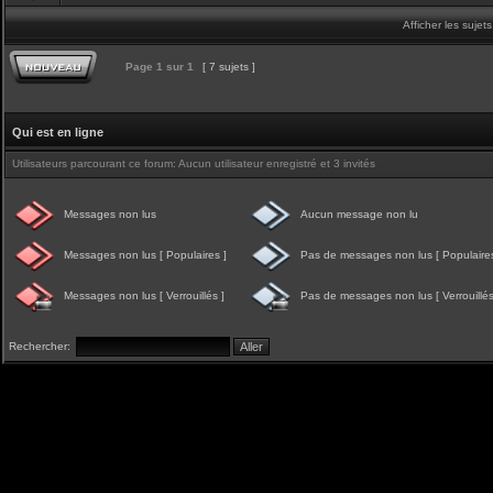
Afficher les sujet
Page
1
sur
1
[ 7 sujets ]
Qui est en ligne
Utilisateurs parcourant ce forum: Aucun utilisateur enregistré et 3 invités
Messages non lus
Aucun message non lu
Messages non lus [ Populaires ]
Pas de messages non lus [ Populaires
Messages non lus [ Verrouillés ]
Pas de messages non lus [ Verrouillés
Rechercher: