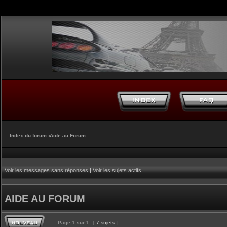
Index du forum
‹
Aide au Forum
Voir les messages sans réponses
|
Voir les sujets actifs
AIDE AU FORUM
Page
1
sur
1
[ 7 sujets ]