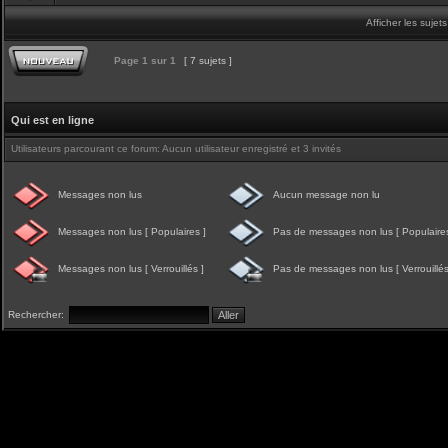
Afficher les sujet
Page
1
sur
1
[ 7 sujets ]
Qui est en ligne
Utilisateurs parcourant ce forum: Aucun utilisateur enregistré et 3 invités
Messages non lus
Aucun message non lu
Messages non lus [ Populaires ]
Pas de messages non lus [ Populaires
Messages non lus [ Verrouillés ]
Pas de messages non lus [ Verrouillés
Rechercher: