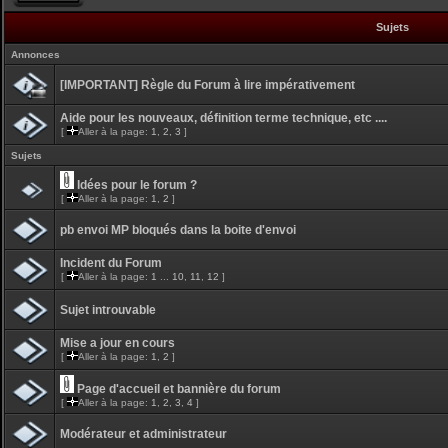
Sujets
Annonces
[IMPORTANT] Règle du Forum à lire impérativement
Aide pour les nouveaux, définition terme technique, etc ....
[
Aller à la page:
1
,
2
,
3
]
Sujets
Idées pour le forum ?
[
Aller à la page:
1
,
2
]
pb envoi MP bloqués dans la boite d'envoi
Incident du Forum
[
Aller à la page:
1
...
10
,
11
,
12
]
Sujet introuvable
Mise a jour en cours
[
Aller à la page:
1
,
2
]
Page d'accueil et bannière du forum
[
Aller à la page:
1
,
2
,
3
,
4
]
Modérateur et administrateur