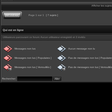
Afficher les sujet
Page
1
sur
1
[ 7 sujets ]
Qui est en ligne
Utilisateurs parcourant ce forum: Aucun utilisateur enregistré et 3 invités
Messages non lus
Aucun message non lu
Messages non lus [ Populaires ]
Pas de messages non lus [ Populaires
Messages non lus [ Verrouillés ]
Pas de messages non lus [ Verrouillés
Rechercher: