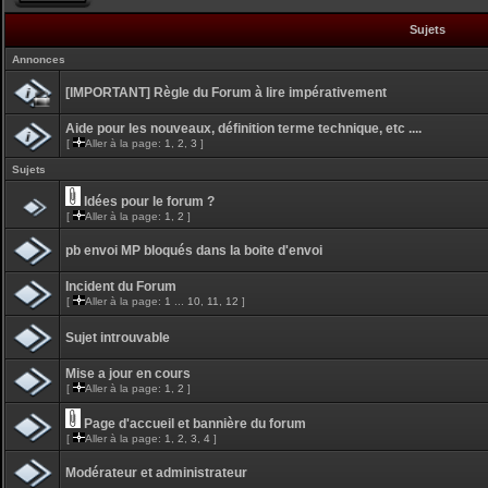
Sujets
Annonces
[IMPORTANT] Règle du Forum à lire impérativement
Aide pour les nouveaux, définition terme technique, etc ....
[
Aller à la page:
1
,
2
,
3
]
Sujets
Idées pour le forum ?
[
Aller à la page:
1
,
2
]
pb envoi MP bloqués dans la boite d'envoi
Incident du Forum
[
Aller à la page:
1
...
10
,
11
,
12
]
Sujet introuvable
Mise a jour en cours
[
Aller à la page:
1
,
2
]
Page d'accueil et bannière du forum
[
Aller à la page:
1
,
2
,
3
,
4
]
Modérateur et administrateur