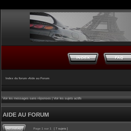
Index du forum
‹
Aide au Forum
Voir les messages sans réponses
|
Voir les sujets actifs
AIDE AU FORUM
Page
1
sur
1
[ 7 sujets ]