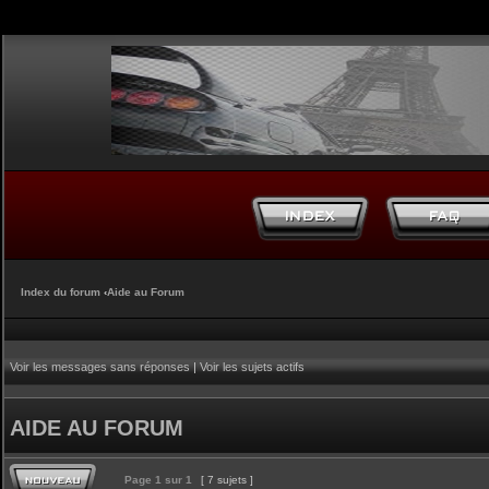
Index du forum
‹
Aide au Forum
Voir les messages sans réponses
|
Voir les sujets actifs
AIDE AU FORUM
Page
1
sur
1
[ 7 sujets ]