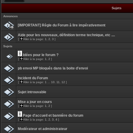
Sujets
Annonces
[IMPORTANT] Règle du Forum à lire impérativement
Aide pour les nouveaux, définition terme technique, etc ....
[
Aller à la page:
1
,
2
,
3
]
Sujets
Idées pour le forum ?
[
Aller à la page:
1
,
2
]
pb envoi MP bloqués dans la boite d'envoi
Incident du Forum
[
Aller à la page:
1
...
10
,
11
,
12
]
Sujet introuvable
Mise a jour en cours
[
Aller à la page:
1
,
2
]
Page d'accueil et bannière du forum
[
Aller à la page:
1
,
2
,
3
,
4
]
Modérateur et administrateur