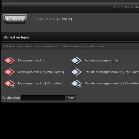
Afficher les sujet
Page
1
sur
1
[ 7 sujets ]
Qui est en ligne
Utilisateurs parcourant ce forum: Aucun utilisateur enregistré et 1 invité
Messages non lus
Aucun message non lu
Messages non lus [ Populaires ]
Pas de messages non lus [ Populaires
Messages non lus [ Verrouillés ]
Pas de messages non lus [ Verrouillés
Rechercher: