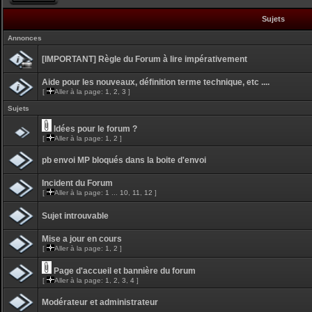
Sujets
Annonces
[IMPORTANT] Règle du Forum à lire impérativement
Aide pour les nouveaux, définition terme technique, etc ....
[
Aller à la page:
1
,
2
,
3
]
Sujets
Idées pour le forum ?
[
Aller à la page:
1
,
2
]
pb envoi MP bloqués dans la boite d'envoi
Incident du Forum
[
Aller à la page:
1
...
10
,
11
,
12
]
Sujet introuvable
Mise a jour en cours
[
Aller à la page:
1
,
2
]
Page d'accueil et bannière du forum
[
Aller à la page:
1
,
2
,
3
,
4
]
Modérateur et administrateur