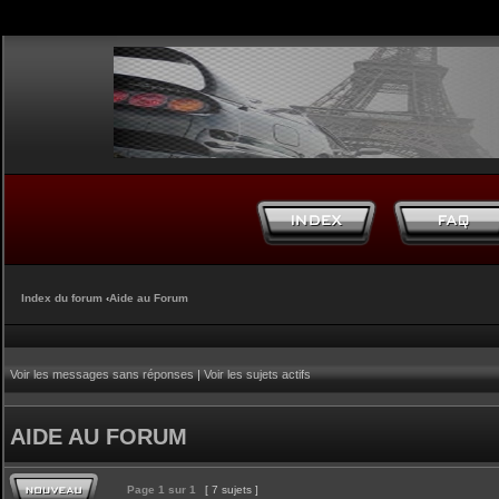
Index du forum
‹
Aide au Forum
Voir les messages sans réponses
|
Voir les sujets actifs
AIDE AU FORUM
Page
1
sur
1
[ 7 sujets ]