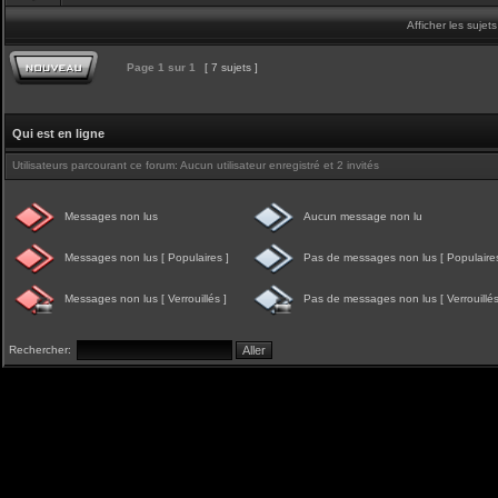
Afficher les sujet
Page
1
sur
1
[ 7 sujets ]
Qui est en ligne
Utilisateurs parcourant ce forum: Aucun utilisateur enregistré et 2 invités
Messages non lus
Aucun message non lu
Messages non lus [ Populaires ]
Pas de messages non lus [ Populaires
Messages non lus [ Verrouillés ]
Pas de messages non lus [ Verrouillés
Rechercher: