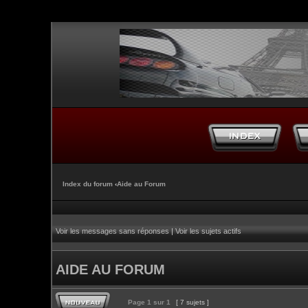
Index du forum
‹
Aide au Forum
Voir les messages sans réponses
|
Voir les sujets actifs
AIDE AU FORUM
Page
1
sur
1
[ 7 sujets ]