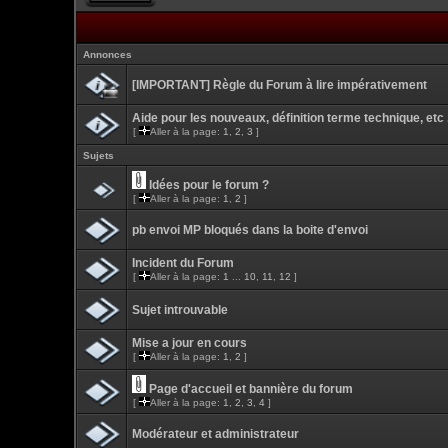
Annonces
[IMPORTANT] Règle du Forum à lire impérativement
Aide pour les nouveaux, définition terme technique, etc .
[
Aller à la page:
1
,
2
,
3
]
Sujets
Idées pour le forum ?
[
Aller à la page:
1
,
2
]
pb envoi MP bloqués dans la boite d'envoi
Incident du Forum
[
Aller à la page:
1
...
10
,
11
,
12
]
Sujet introuvable
Mise a jour en cours
[
Aller à la page:
1
,
2
]
Page d'accueil et bannière du forum
[
Aller à la page:
1
,
2
,
3
,
4
]
Modérateur et administrateur