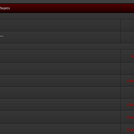
Sujets
...
N
Clu
Clu
Clu
Clu