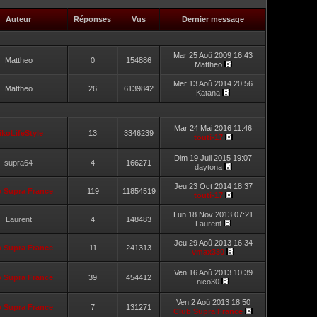
Auteur
Réponses
Vus
Dernier message
Mar 25 Aoû 2009 16:43
Mattheo
0
154886
Mattheo
Mer 13 Aoû 2014 20:56
Mattheo
26
6139842
Katana
Mar 24 Mai 2016 11:46
ikoLifeStyle
13
3346239
touti-17
Dim 19 Juil 2015 19:07
supra64
4
166271
daytona
Jeu 23 Oct 2014 18:37
b Supra France
119
11854519
touti-17
Lun 18 Nov 2013 07:21
Laurent
4
148483
Laurent
Jeu 29 Aoû 2013 16:34
b Supra France
11
241313
vmax330
Ven 16 Aoû 2013 10:39
b Supra France
39
454412
nico30
Ven 2 Aoû 2013 18:50
b Supra France
7
131271
Club Supra France