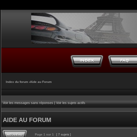
Index du forum
‹
Aide au Forum
Voir les messages sans réponses
|
Voir les sujets actifs
AIDE AU FORUM
Page
1
sur
1
[ 7 sujets ]