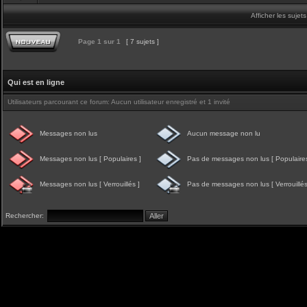
Afficher les sujet
Page
1
sur
1
[ 7 sujets ]
Qui est en ligne
Utilisateurs parcourant ce forum: Aucun utilisateur enregistré et 1 invité
Messages non lus
Aucun message non lu
Messages non lus [ Populaires ]
Pas de messages non lus [ Populaires
Messages non lus [ Verrouillés ]
Pas de messages non lus [ Verrouillés
Rechercher: