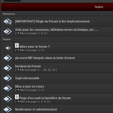
Sujets
Annonces
[IMPORTANT] Règle du Forum à lire impérativement
Aide pour les nouveaux, définition terme technique, etc ....
[
Aller à la page:
1
,
2
,
3
]
Sujets
Idées pour le forum ?
[
Aller à la page:
1
,
2
]
pb envoi MP bloqués dans la boite d'envoi
Incident du Forum
[
Aller à la page:
1
...
10
,
11
,
12
]
Sujet introuvable
Mise a jour en cours
[
Aller à la page:
1
,
2
]
Page d'accueil et bannière du forum
[
Aller à la page:
1
,
2
,
3
,
4
]
Modérateur et administrateur