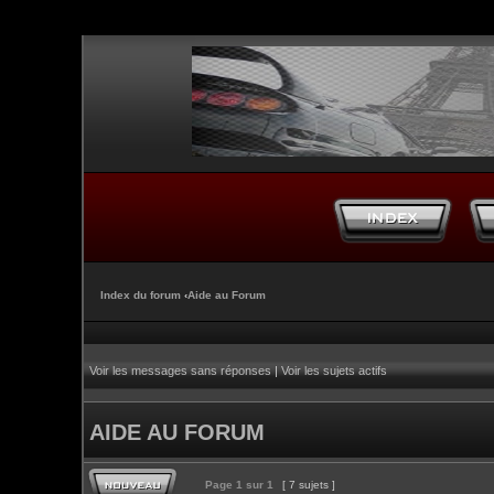
Index du forum
‹
Aide au Forum
Voir les messages sans réponses
|
Voir les sujets actifs
AIDE AU FORUM
Page
1
sur
1
[ 7 sujets ]