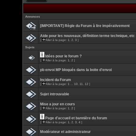
Annonces
[IMPORTANT] Règle du Forum à lire impérativement
Aide pour les nouveaux, définition terme technique, etc .
[
Aller à la page:
1
,
2
,
3
]
Sujets
Idées pour le forum ?
[
Aller à la page:
1
,
2
]
pb envoi MP bloqués dans la boite d'envoi
Incident du Forum
[
Aller à la page:
1
...
10
,
11
,
12
]
Sujet introuvable
Mise a jour en cours
[
Aller à la page:
1
,
2
]
Page d'accueil et bannière du forum
[
Aller à la page:
1
,
2
,
3
,
4
]
Modérateur et administrateur