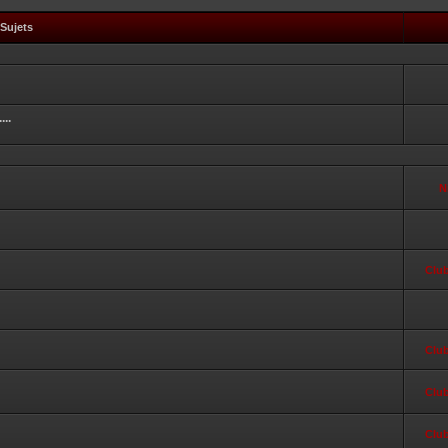
Sujets
...
N
Clu
Clu
Clu
Clu