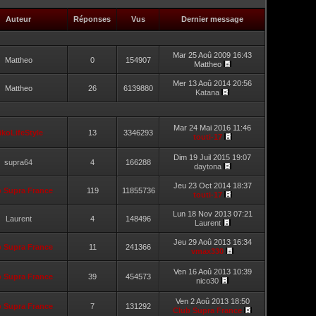
Auteur
Réponses
Vus
Dernier message
Mar 25 Aoû 2009 16:43
Mattheo
0
154907
Mattheo
Mer 13 Aoû 2014 20:56
Mattheo
26
6139880
Katana
Mar 24 Mai 2016 11:46
ikoLifeStyle
13
3346293
touti-17
Dim 19 Juil 2015 19:07
supra64
4
166288
daytona
Jeu 23 Oct 2014 18:37
b Supra France
119
11855736
touti-17
Lun 18 Nov 2013 07:21
Laurent
4
148496
Laurent
Jeu 29 Aoû 2013 16:34
b Supra France
11
241366
vmax330
Ven 16 Aoû 2013 10:39
b Supra France
39
454573
nico30
Ven 2 Aoû 2013 18:50
b Supra France
7
131292
Club Supra France