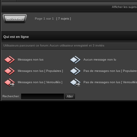
Afficher les sujet
Page
1
sur
1
[ 7 sujets ]
Qui est en ligne
Utilisateurs parcourant ce forum: Aucun utilisateur enregistré et 3 invités
Messages non lus
Aucun message non lu
Messages non lus [ Populaires ]
Pas de messages non lus [ Populaires
Messages non lus [ Verrouillés ]
Pas de messages non lus [ Verrouillés
Rechercher: