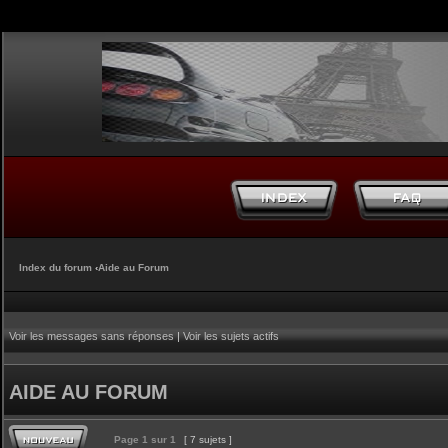
Index du forum
‹
Aide au Forum
Voir les messages sans réponses
|
Voir les sujets actifs
AIDE AU FORUM
Page
1
sur
1
[ 7 sujets ]