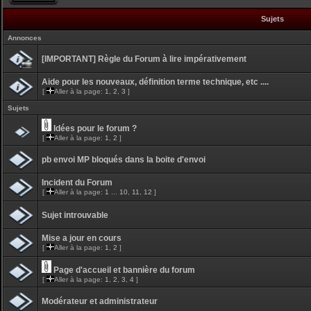
Sujets
Annonces
[IMPORTANT] Règle du Forum à lire impérativement
Aide pour les nouveaux, définition terme technique, etc ....
[
Aller à la page:
1
,
2
,
3
]
Sujets
Idées pour le forum ?
[
Aller à la page:
1
,
2
]
pb envoi MP bloqués dans la boite d'envoi
Incident du Forum
[
Aller à la page:
1
...
10
,
11
,
12
]
Sujet introuvable
Mise a jour en cours
[
Aller à la page:
1
,
2
]
Page d'accueil et bannière du forum
[
Aller à la page:
1
,
2
,
3
,
4
]
Modérateur et administrateur