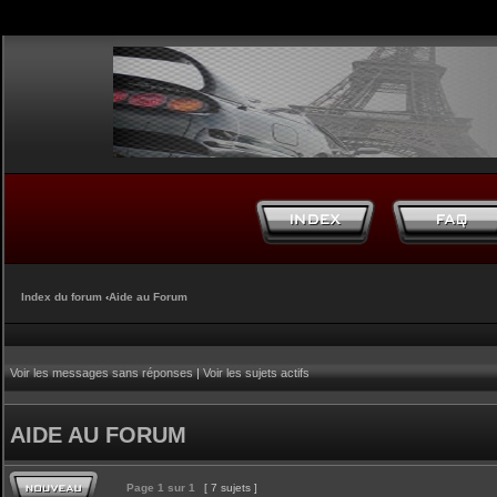
Index du forum
‹
Aide au Forum
Voir les messages sans réponses
|
Voir les sujets actifs
AIDE AU FORUM
Page
1
sur
1
[ 7 sujets ]