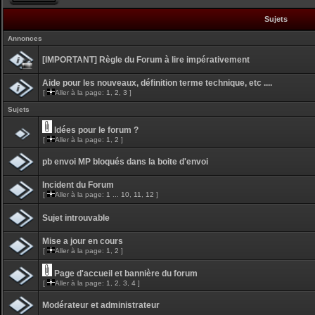
Sujets
Annonces
[IMPORTANT] Règle du Forum à lire impérativement
Aide pour les nouveaux, définition terme technique, etc ....
[
Aller à la page:
1
,
2
,
3
]
Sujets
Idées pour le forum ?
[
Aller à la page:
1
,
2
]
pb envoi MP bloqués dans la boite d'envoi
Incident du Forum
[
Aller à la page:
1
...
10
,
11
,
12
]
Sujet introuvable
Mise a jour en cours
[
Aller à la page:
1
,
2
]
Page d'accueil et bannière du forum
[
Aller à la page:
1
,
2
,
3
,
4
]
Modérateur et administrateur