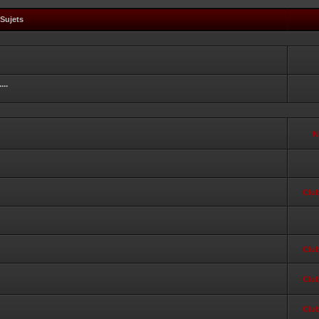
Sujets
...
N
Clu
Clu
Clu
Clu