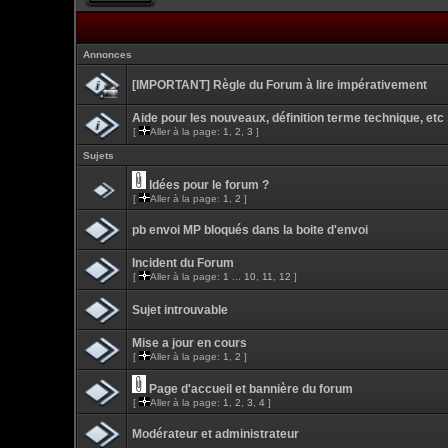
Annonces
[IMPORTANT] Règle du Forum à lire impérativement
Aide pour les nouveaux, définition terme technique, etc .
[
Aller à la page:
1
,
2
,
3
]
Sujets
Idées pour le forum ?
[
Aller à la page:
1
,
2
]
pb envoi MP bloqués dans la boite d'envoi
Incident du Forum
[
Aller à la page:
1
...
10
,
11
,
12
]
Sujet introuvable
Mise a jour en cours
[
Aller à la page:
1
,
2
]
Page d'accueil et bannière du forum
[
Aller à la page:
1
,
2
,
3
,
4
]
Modérateur et administrateur