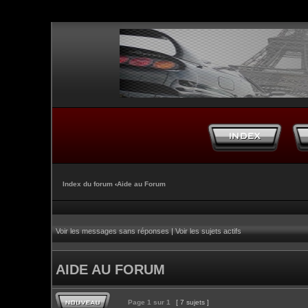
Index du forum
‹
Aide au Forum
Voir les messages sans réponses
|
Voir les sujets actifs
AIDE AU FORUM
Page
1
sur
1
[ 7 sujets ]