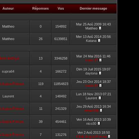
Auteur
Réponses
Vus
Dernier message
Mar 25 Aoû 2009 16:43
Mattheo
0
154892
Mattheo
Mer 13 Aoû 2014 20:56
Mattheo
26
6139851
Katana
Mar 24 Mai 2016 11:46
ikoLifeStyle
13
3346258
touti-17
Dim 19 Juil 2015 19:07
supra64
4
166272
daytona
Jeu 23 Oct 2014 18:37
b Supra France
119
11854823
touti-17
Lun 18 Nov 2013 07:21
Laurent
4
148492
Laurent
Jeu 29 Aoû 2013 16:34
b Supra France
11
241329
vmax330
Ven 16 Aoû 2013 10:39
b Supra France
39
454461
nico30
Ven 2 Aoû 2013 18:50
b Supra France
7
131276
Club Supra France