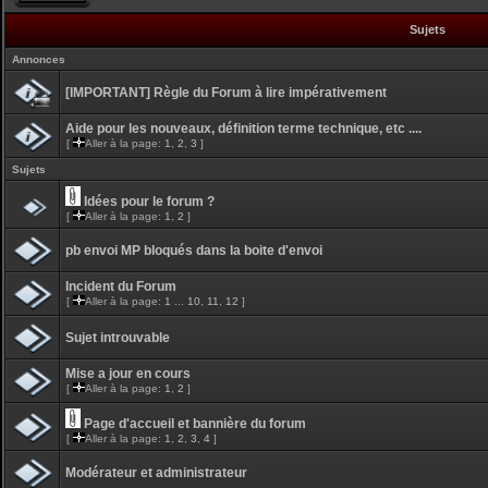
Sujets
Annonces
[IMPORTANT] Règle du Forum à lire impérativement
Aide pour les nouveaux, définition terme technique, etc ....
[
Aller à la page:
1
,
2
,
3
]
Sujets
Idées pour le forum ?
[
Aller à la page:
1
,
2
]
pb envoi MP bloqués dans la boite d'envoi
Incident du Forum
[
Aller à la page:
1
...
10
,
11
,
12
]
Sujet introuvable
Mise a jour en cours
[
Aller à la page:
1
,
2
]
Page d'accueil et bannière du forum
[
Aller à la page:
1
,
2
,
3
,
4
]
Modérateur et administrateur