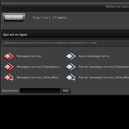
Afficher les sujet
Page
1
sur
1
[ 7 sujets ]
Qui est en ligne
Utilisateurs parcourant ce forum: Aucun utilisateur enregistré et 1 invité
Messages non lus
Aucun message non lu
Messages non lus [ Populaires ]
Pas de messages non lus [ Populaires
Messages non lus [ Verrouillés ]
Pas de messages non lus [ Verrouillés
Rechercher: