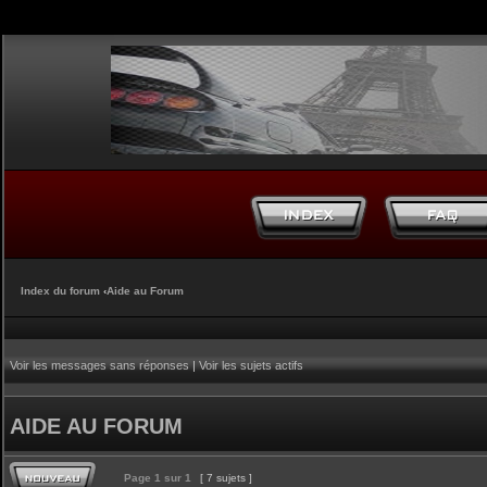
Index du forum
‹
Aide au Forum
Voir les messages sans réponses
|
Voir les sujets actifs
AIDE AU FORUM
Page
1
sur
1
[ 7 sujets ]