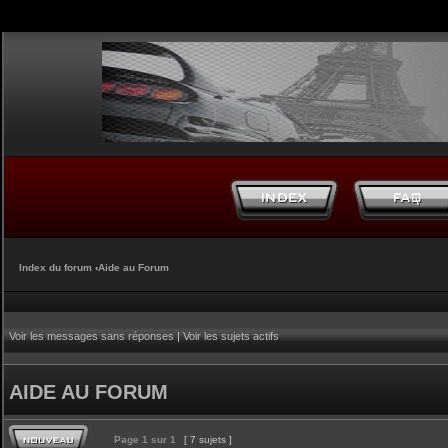
Index du forum
‹
Aide au Forum
Voir les messages sans réponses
|
Voir les sujets actifs
AIDE AU FORUM
Page
1
sur
1
[ 7 sujets ]