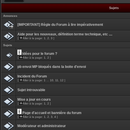
Sujets
Annonces
[IMPORTANT] Règle du Forum à lire impérativement
Aide pour les nouveaux, définition terme technique, etc ....
[
Aller à la page:
1
,
2
,
3
]
Sujets
Idées pour le forum ?
[
Aller à la page:
1
,
2
]
pb envoi MP bloqués dans la boite d'envoi
Incident du Forum
[
Aller à la page:
1
...
10
,
11
,
12
]
Sujet introuvable
Mise a jour en cours
[
Aller à la page:
1
,
2
]
Page d'accueil et bannière du forum
[
Aller à la page:
1
,
2
,
3
,
4
]
Modérateur et administrateur