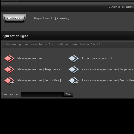
Afficher les sujet
Page
1
sur
1
[ 7 sujets ]
Qui est en ligne
Utilisateurs parcourant ce forum: Aucun utilisateur enregistré et 2 invités
Messages non lus
Aucun message non lu
Messages non lus [ Populaires ]
Pas de messages non lus [ Populaires
Messages non lus [ Verrouillés ]
Pas de messages non lus [ Verrouillés
Rechercher: