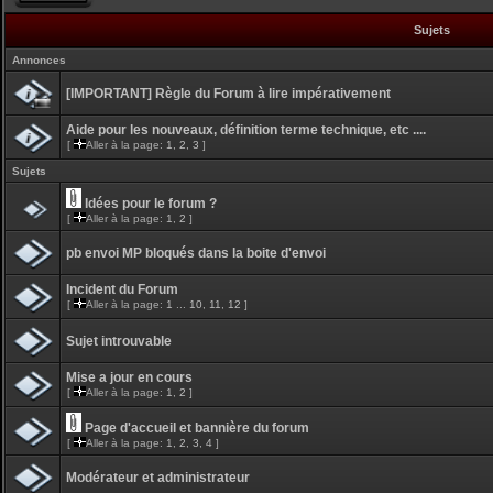
Sujets
Annonces
[IMPORTANT] Règle du Forum à lire impérativement
Aide pour les nouveaux, définition terme technique, etc ....
[
Aller à la page:
1
,
2
,
3
]
Sujets
Idées pour le forum ?
[
Aller à la page:
1
,
2
]
pb envoi MP bloqués dans la boite d'envoi
Incident du Forum
[
Aller à la page:
1
...
10
,
11
,
12
]
Sujet introuvable
Mise a jour en cours
[
Aller à la page:
1
,
2
]
Page d'accueil et bannière du forum
[
Aller à la page:
1
,
2
,
3
,
4
]
Modérateur et administrateur