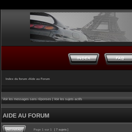
Index du forum
‹
Aide au Forum
Voir les messages sans réponses
|
Voir les sujets actifs
AIDE AU FORUM
Page
1
sur
1
[ 7 sujets ]