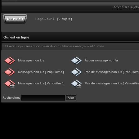
Afficher les sujet
Page
1
sur
1
[ 7 sujets ]
Qui est en ligne
Utilisateurs parcourant ce forum: Aucun utilisateur enregistré et 1 invité
Messages non lus
Aucun message non lu
Messages non lus [ Populaires ]
Pas de messages non lus [ Populaires
Messages non lus [ Verrouillés ]
Pas de messages non lus [ Verrouillés
Rechercher: