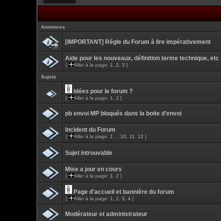
Annonces
[IMPORTANT] Règle du Forum à lire impérativement
Aide pour les nouveaux, définition terme technique, etc .
[
Aller à la page:
1
,
2
,
3
]
Sujets
Idées pour le forum ?
[
Aller à la page:
1
,
2
]
pb envoi MP bloqués dans la boite d'envoi
Incident du Forum
[
Aller à la page:
1
...
10
,
11
,
12
]
Sujet introuvable
Mise a jour en cours
[
Aller à la page:
1
,
2
]
Page d'accueil et bannière du forum
[
Aller à la page:
1
,
2
,
3
,
4
]
Modérateur et administrateur