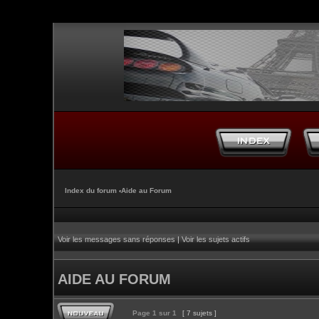
Index du forum
‹
Aide au Forum
Voir les messages sans réponses
|
Voir les sujets actifs
AIDE AU FORUM
Page
1
sur
1
[ 7 sujets ]