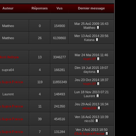
Auteur
Réponses
Vus
Dernier message
Mar 25 Aoû 2009 16:43
Mattheo
0
154900
Mattheo
Mer 13 Aoû 2014 20:56
Mattheo
26
6139860
Katana
Mar 24 Mai 2016 11:46
ikoLifeStyle
13
3346277
touti-17
Dim 19 Juil 2015 19:07
supra64
4
166281
daytona
Jeu 23 Oct 2014 18:37
b Supra France
119
11855349
touti-17
Lun 18 Nov 2013 07:21
Laurent
4
148493
Laurent
Jeu 29 Aoû 2013 16:34
b Supra France
11
241350
vmax330
Ven 16 Aoû 2013 10:39
b Supra France
39
454516
nico30
Ven 2 Aoû 2013 18:50
b Supra France
7
131284
Club Supra France