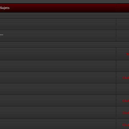
Sujets
...
N
Clu
Clu
Clu
Clu