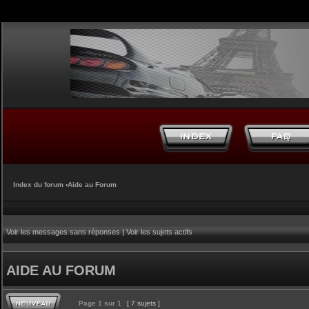
Index du forum
‹
Aide au Forum
Voir les messages sans réponses
|
Voir les sujets actifs
AIDE AU FORUM
Page
1
sur
1
[ 7 sujets ]