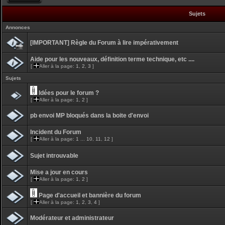
Sujets
Annonces
[IMPORTANT] Règle du Forum à lire impérativement
Aide pour les nouveaux, définition terme technique, etc ....
[
Aller à la page:
1
,
2
,
3
]
Sujets
Idées pour le forum ?
[
Aller à la page:
1
,
2
]
pb envoi MP bloqués dans la boite d'envoi
Incident du Forum
[
Aller à la page:
1
...
10
,
11
,
12
]
Sujet introuvable
Mise a jour en cours
[
Aller à la page:
1
,
2
]
Page d'accueil et bannière du forum
[
Aller à la page:
1
,
2
,
3
,
4
]
Modérateur et administrateur