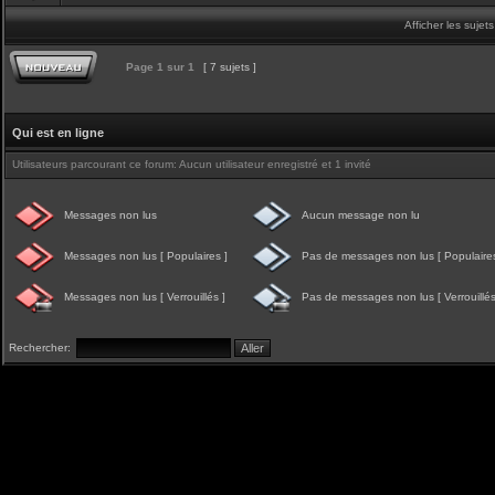
Afficher les sujet
Page
1
sur
1
[ 7 sujets ]
Qui est en ligne
Utilisateurs parcourant ce forum: Aucun utilisateur enregistré et 1 invité
Messages non lus
Aucun message non lu
Messages non lus [ Populaires ]
Pas de messages non lus [ Populaires
Messages non lus [ Verrouillés ]
Pas de messages non lus [ Verrouillés
Rechercher: