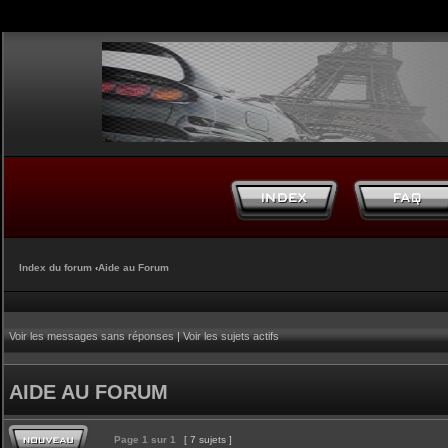
Index du forum
‹
Aide au Forum
Voir les messages sans réponses
|
Voir les sujets actifs
AIDE AU FORUM
Page
1
sur
1
[ 7 sujets ]