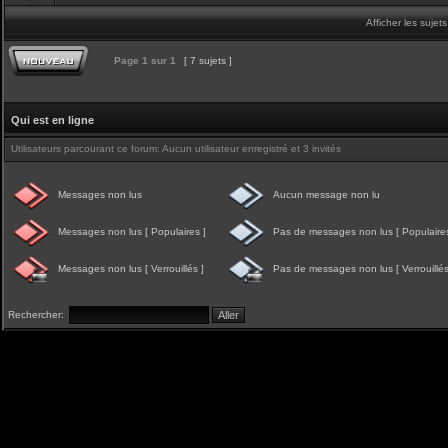
Afficher les sujet
Page
1
sur
1
[ 7 sujets ]
Qui est en ligne
Utilisateurs parcourant ce forum: Aucun utilisateur enregistré et 3 invités
Messages non lus
Aucun message non lu
Messages non lus [ Populaires ]
Pas de messages non lus [ Populaires
Messages non lus [ Verrouillés ]
Pas de messages non lus [ Verrouillés
Rechercher: