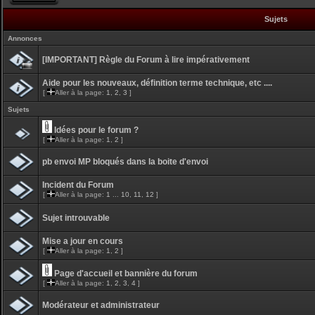
Sujets
Annonces
[IMPORTANT] Règle du Forum à lire impérativement
Aide pour les nouveaux, définition terme technique, etc ....
[
Aller à la page:
1
,
2
,
3
]
Sujets
Idées pour le forum ?
[
Aller à la page:
1
,
2
]
pb envoi MP bloqués dans la boite d'envoi
Incident du Forum
[
Aller à la page:
1
...
10
,
11
,
12
]
Sujet introuvable
Mise a jour en cours
[
Aller à la page:
1
,
2
]
Page d'accueil et bannière du forum
[
Aller à la page:
1
,
2
,
3
,
4
]
Modérateur et administrateur