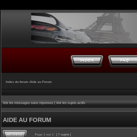
Index du forum
‹
Aide au Forum
Voir les messages sans réponses
|
Voir les sujets actifs
AIDE AU FORUM
Page
1
sur
1
[ 7 sujets ]