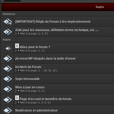
Sujets
Annonces
[IMPORTANT] Règle du Forum à lire impérativement
Aide pour les nouveaux, définition terme technique, etc ....
[
Aller à la page:
1
,
2
,
3
]
Sujets
Idées pour le forum ?
[
Aller à la page:
1
,
2
]
pb envoi MP bloqués dans la boite d'envoi
Incident du Forum
[
Aller à la page:
1
...
10
,
11
,
12
]
Sujet introuvable
Mise a jour en cours
[
Aller à la page:
1
,
2
]
Page d'accueil et bannière du forum
[
Aller à la page:
1
,
2
,
3
,
4
]
Modérateur et administrateur