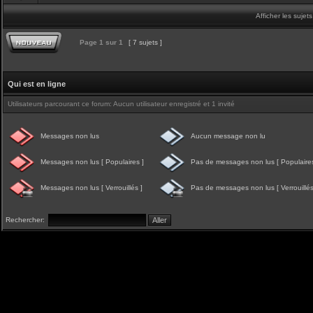
Afficher les sujet
Page
1
sur
1
[ 7 sujets ]
Qui est en ligne
Utilisateurs parcourant ce forum: Aucun utilisateur enregistré et 1 invité
Messages non lus
Aucun message non lu
Messages non lus [ Populaires ]
Pas de messages non lus [ Populaires
Messages non lus [ Verrouillés ]
Pas de messages non lus [ Verrouillés
Rechercher: