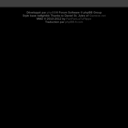
Développé par
phpBB
® Forum Software © phpBB Group
Style base twilightbb Thanks to Daniel St. Jules of
Gamexe.net
MW2 © 2010-2012 by
FanFanLaTuFlippe
Traduction par
phpBB-fr.com