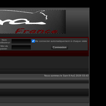
Nom
Me connecter automatiquement à chaque visite
utilisateur:
Mot de
passe:
Nous sommes le Sam 8 Aoû 2026 03:43