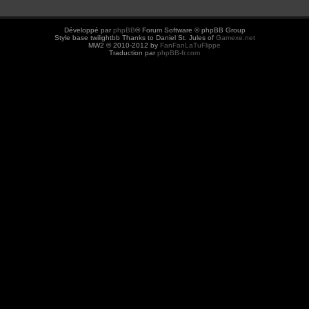
Développé par
phpBB
® Forum Software © phpBB Group
Style base twilightbb Thanks to Daniel St. Jules of
Gamexe.net
MW2 © 2010-2012 by
FanFanLaTuFlippe
Traduction par
phpBB-fr.com