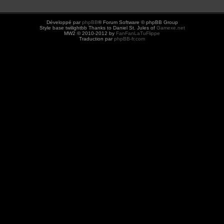
Développé par
phpBB
® Forum Software © phpBB Group
Style base twilightbb Thanks to Daniel St. Jules of
Gamexe.net
MW2 © 2010-2012 by
FanFanLaTuFlippe
Traduction par
phpBB-fr.com