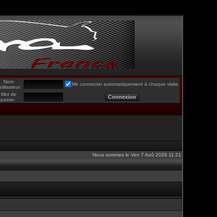
Nom
Me connecter automatiquement à chaque visite
utilisateur:
Mot de
passe:
Nous sommes le Ven 7 Aoû 2026 11:21