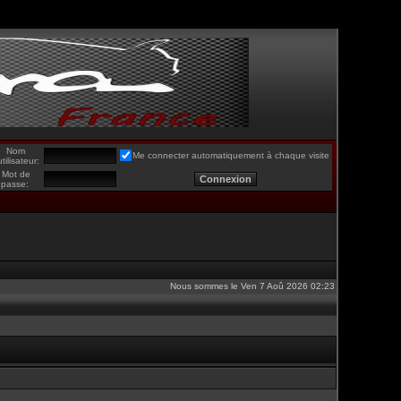
Nom
Me connecter automatiquement à chaque visite
utilisateur:
Mot de
passe:
Nous sommes le Ven 7 Aoû 2026 02:23