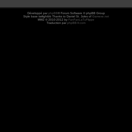
Développé par
phpBB
® Forum Software © phpBB Group
Style base twilightbb Thanks to Daniel St. Jules of
Gamexe.net
MW2 © 2010-2012 by
FanFanLaTuFlippe
Traduction par
phpBB-fr.com