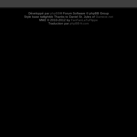
Développé par
phpBB
® Forum Software © phpBB Group
Style base twilightbb Thanks to Daniel St. Jules of
Gamexe.net
MW2 © 2010-2012 by
FanFanLaTuFlippe
Traduction par
phpBB-fr.com