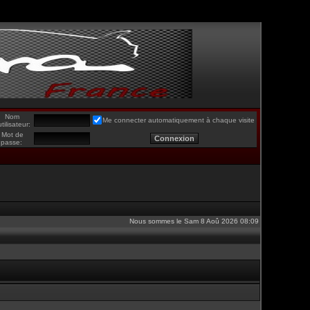
Nom
Me connecter automatiquement à chaque visite
utilisateur:
Mot de
passe:
Nous sommes le Sam 8 Aoû 2026 08:09