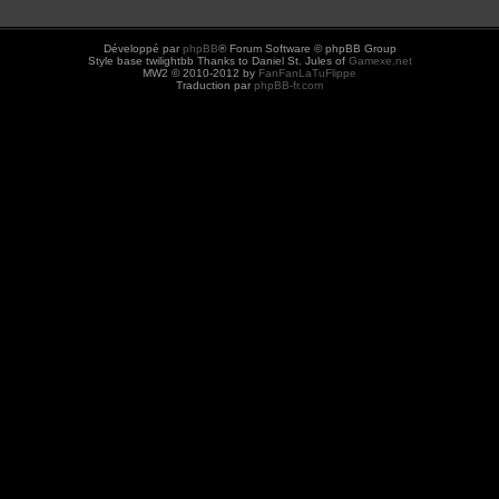
Développé par
phpBB
® Forum Software © phpBB Group
Style base twilightbb Thanks to Daniel St. Jules of
Gamexe.net
MW2 © 2010-2012 by
FanFanLaTuFlippe
Traduction par
phpBB-fr.com