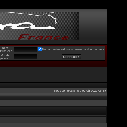
Nom
Me connecter automatiquement à chaque visite
utilisateur:
Mot de
passe:
Nous sommes le Jeu 6 Aoû 2026 09:25