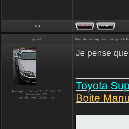
Haut
givy59
Sujet du message:
Re: Idées pour le f
Je pense que 
__________
Toyota Su
Inscription:
Sam 23 Aoû 2014 20:24
Boite Manu
Messages:
972
Localisation:
Valenciennes