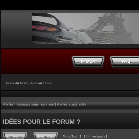
Index du forum
‹
Aide au Forum
Voir les messages sans réponses
|
Voir les sujets actifs
IDÉES POUR LE FORUM ?
Page
2
sur
2
[ 14 messages ]