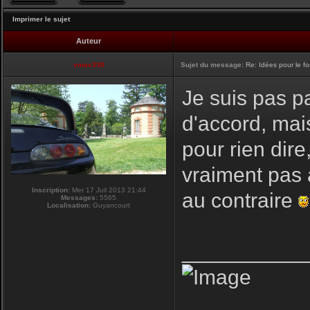
Imprimer le sujet
Auteur
vmax330
Sujet du message:
Re: Idées pour le f
Je suis pas pa
d'accord, mai
pour rien dire
vraiment pas 
Inscription:
Mer 17 Juil 2013 21:44
au contraire
Messages:
5565
Localisation:
Guyancourt
__________