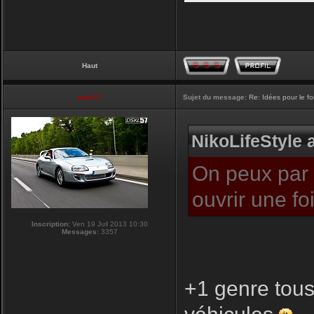
Haut
touti-17
Sujet du message:
Re: Idées pour le f
NikoLifeStyle a
On peux par c
ouvrir une f
Inscription:
Ven 19 Juil 2013 10:30
Messages:
3357
+1 genre tous