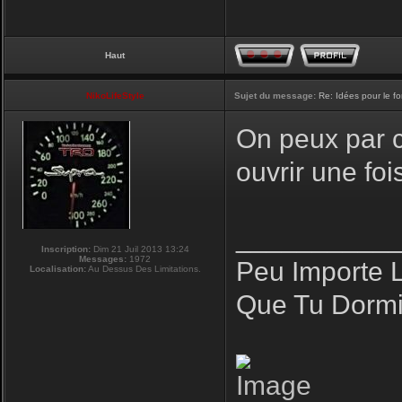
Haut
NikoLifeStyle
Sujet du message:
Re: Idées pour le f
On peux par co
ouvrir une fo
__________
Inscription:
Dim 21 Juil 2013 13:24
Messages:
1972
Peu Importe 
Localisation:
Au Dessus Des Limitations.
Que Tu Dormi