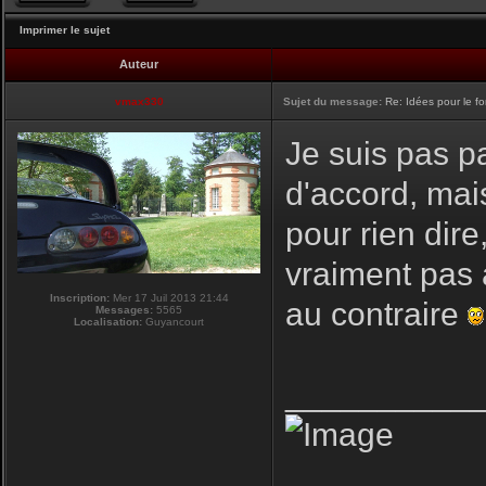
Imprimer le sujet
Auteur
vmax330
Sujet du message:
Re: Idées pour le f
Je suis pas pa
d'accord, mai
pour rien dire
vraiment pas 
Inscription:
Mer 17 Juil 2013 21:44
au contraire
Messages:
5565
Localisation:
Guyancourt
__________