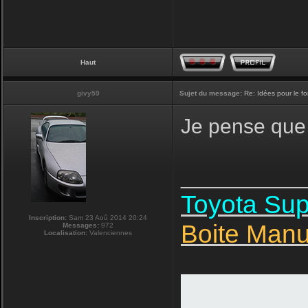
Haut
givy59
Sujet du message:
Re: Idées pour le f
Je pense que 
__________
Toyota Su
Inscription:
Sam 23 Aoû 2014 20:24
Boite Manu
Messages:
972
Localisation:
Valenciennes