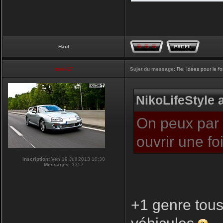
Haut
touti-17
Sujet du message:
Re: Idées pour le f
NikoLifeStyle a
On peux par c
ouvrir une f
Inscription:
Ven 19 Juil 2013 10:30
Messages:
3357
+1 genre tous