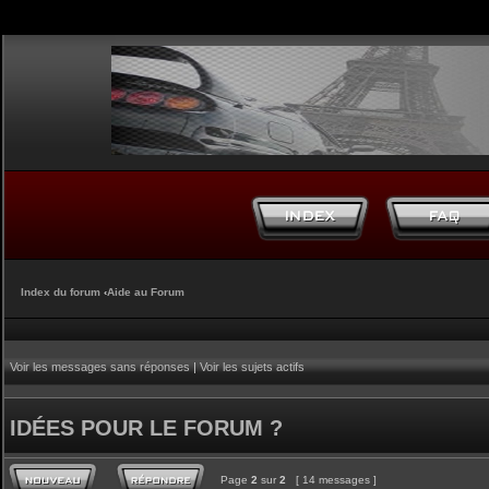
Index du forum
‹
Aide au Forum
Voir les messages sans réponses
|
Voir les sujets actifs
IDÉES POUR LE FORUM ?
Page
2
sur
2
[ 14 messages ]