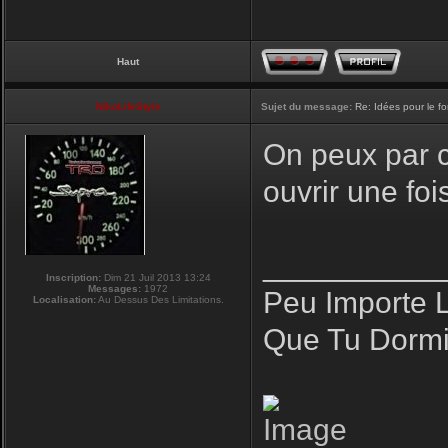
Haut
NikoLifeStyle
Sujet du message:
Re: Idées pour le f
On peux par co
ouvrir une fo
__________
Inscription:
Dim 21 Juil 2013 13:24
Messages:
1972
Peu Importe 
Localisation:
Au Dessus Des Limitations.
Que Tu Dormi