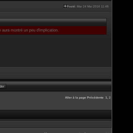
Posté:
Mar 24 Mai 2016 11:46
e aura montré un peu d'implication.
Aller à la page
Précédente
1
,
2