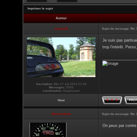
Imprimer le sujet
Auteur
vmax330
Sujet du message:
Re: 
Je suis pas partisa
trop l'intérêt. Per
________________
Inscription:
Mer 17 Juil 2013 21:44
Messages:
5565
Localisation:
Guyancourt
Haut
NikoLifeStyle
Sujet du message:
Re: 
On peux par contre 
________________