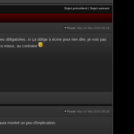
Sujet précédent
|
Sujet suivant
Posté:
Mar 24 Mai 2016 06:19
obligatoires, si ça oblige à écrire pour rien dire, je vois pas
ira mieux, au contraire
Posté:
Mar 24 Mai 2016 06:26
aura montré un peu d'implication.