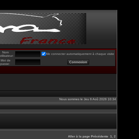
Nom
Me connecter automatiquement à chaque visite
utilisateur:
Mot de
passe:
Nous sommes le Jeu 6 Aoû 2026 10:34
Aller à la page
Précédente
1
,
2