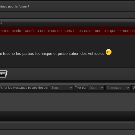
Idées pour le forum ?
t:
e restreindre l'accès à certaines sections et les ouvrir une fois que le membr
i touche les parties technique et présentation des véhicules
ficher les messages postés depuis:
Trier par