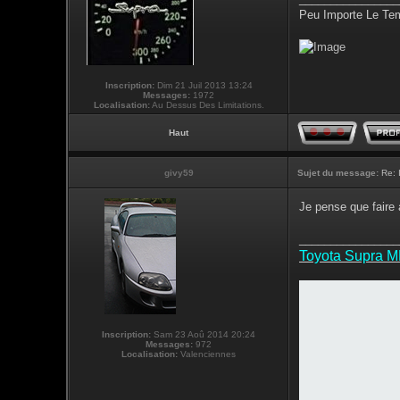
Peu Importe Le Tem
Inscription:
Dim 21 Juil 2013 13:24
Messages:
1972
Localisation:
Au Dessus Des Limitations.
Haut
givy59
Sujet du message:
Re: 
Je pense que faire 
________________
Toyota Supra 
Inscription:
Sam 23 Aoû 2014 20:24
Messages:
972
Localisation:
Valenciennes