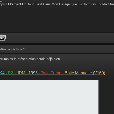
ps Et l'Argent Un Jour C'est Dans Mon Garage Que Tu Dormiras Toi Ma Chè
Idées pour le forum ?
au moins la présentation serais déjà bien.
_
MK4
-
RZ
-
JDM
- 1993 -
Twin-Turbo
-
Boite Manuelle (V160)