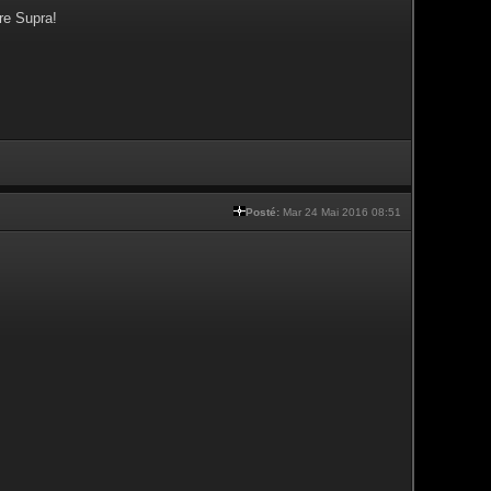
re Supra!
Posté:
Mar 24 Mai 2016 08:51