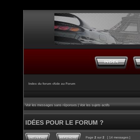
Index du forum
‹
Aide au Forum
Voir les messages sans réponses
|
Voir les sujets actifs
IDÉES POUR LE FORUM ?
Page
2
sur
2
[ 14 messages ]