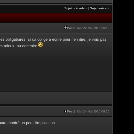
Sujet précédent
|
Sujet suivant
Posté:
Mar 24 Mai 2016 06:19
obligatoires, si ça oblige à écrire pour rien dire, je vois pas
ira mieux, au contraire
Posté:
Mar 24 Mai 2016 06:26
aura montré un peu d'implication.