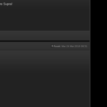
re Supra!
Posté:
Mar 24 Mai 2016 08:51