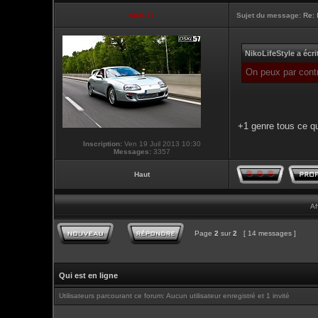
touti-17
Sujet du message:
Re: 
NikoLifeStyle a écri
On peux par contr
+1 genre tous ce qu
Inscription:
Ven 19 Juil 2013 10:30
Messages:
3357
Haut
Af
Page
2
sur
2
[ 14 messages ]
Qui est en ligne
Utilisateurs parcourant ce forum: Aucun utilisateur enregistré et 1 invité