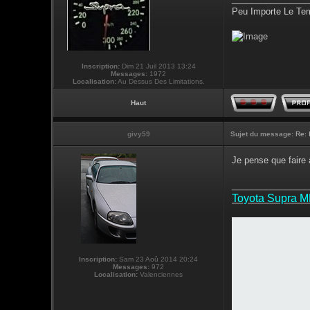
Peu Importe Le Tem
Inscription:
Dim 21 Juil 2013 13:24
Messages:
1972
Localisation:
Au Dessus Des Limitations.
Haut
givy59
Sujet du message:
Re: 
Je pense que faire 
________________
Toyota Supra 
Inscription:
Sam 23 Aoû 2014 20:24
Messages:
972
Localisation:
Valenciennes