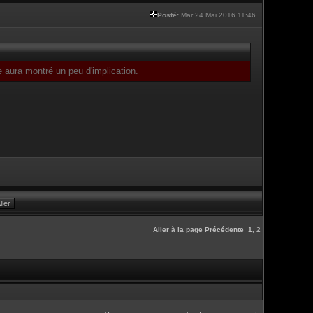
Posté:
Mar 24 Mai 2016 11:46
e aura montré un peu d'implication.
Aller à la page
Précédente
1
,
2