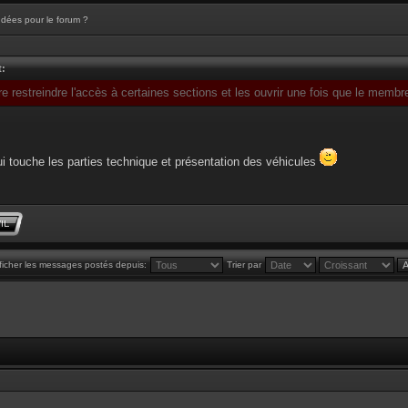
Idées pour le forum ?
t:
e restreindre l'accès à certaines sections et les ouvrir une fois que le membr
i touche les parties technique et présentation des véhicules
ficher les messages postés depuis:
Trier par