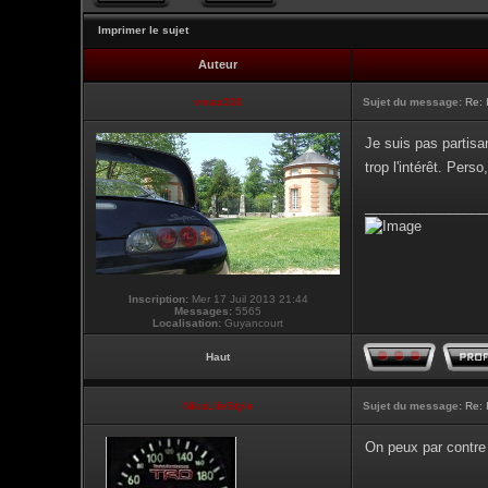
Imprimer le sujet
Auteur
vmax330
Sujet du message:
Re: 
Je suis pas partisa
trop l'intérêt. Per
________________
Inscription:
Mer 17 Juil 2013 21:44
Messages:
5565
Localisation:
Guyancourt
Haut
NikoLifeStyle
Sujet du message:
Re: 
On peux par contre 
________________