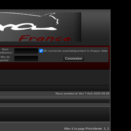
Nom
Me connecter automatiquement à chaque visite
utilisateur:
Mot de
passe:
Nous sommes le Ven 7 Aoû 2026 09:38
Aller à la page
Précédente
1
,
2