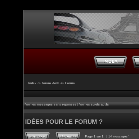
Index du forum
‹
Aide au Forum
Voir les messages sans réponses
|
Voir les sujets actifs
IDÉES POUR LE FORUM ?
Page
2
sur
2
[ 14 messages ]