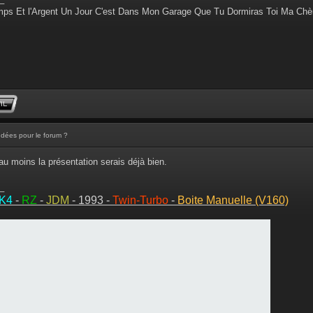
ps Et l'Argent Un Jour C'est Dans Mon Garage Que Tu Dormiras Toi Ma Chè
Idées pour le forum ?
au moins la présentation serais déjà bien.
_
MK4
-
RZ
-
JDM
- 1993 -
Twin-Turbo
-
Boite Manuelle (V160)