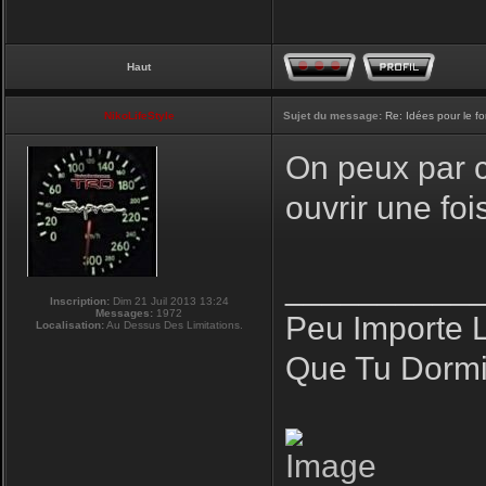
Haut
NikoLifeStyle
Sujet du message:
Re: Idées pour le f
On peux par co
ouvrir une fo
__________
Inscription:
Dim 21 Juil 2013 13:24
Messages:
1972
Peu Importe 
Localisation:
Au Dessus Des Limitations.
Que Tu Dormi