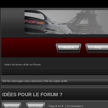
Index du forum
‹
Aide au Forum
Voir les messages sans réponses
|
Voir les sujets actifs
IDÉES POUR LE FORUM ?
Page
2
sur
2
[ 14 messages ]