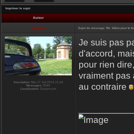
Imprimer le sujet
Auteur
vmax330
Sujet du message:
Re: Idées pour le f
Je suis pas pa
d'accord, mai
pour rien dire
vraiment pas 
Inscription:
Mer 17 Juil 2013 21:44
au contraire
Messages:
5565
Localisation:
Guyancourt
__________