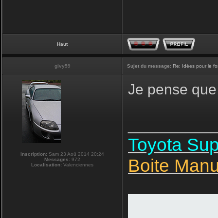
Haut
givy59
Sujet du message:
Re: Idées pour le f
Je pense que 
__________
Toyota Su
Inscription:
Sam 23 Aoû 2014 20:24
Boite Manu
Messages:
972
Localisation:
Valenciennes