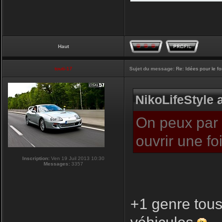
Haut
touti-17
Sujet du message:
Re: Idées pour le f
NikoLifeStyle a
On peux par c
ouvrir une f
Inscription:
Ven 19 Juil 2013 10:30
Messages:
3357
+1 genre tous