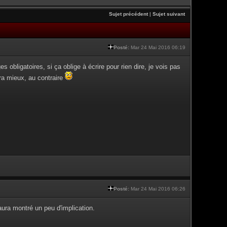
Sujet précédent
|
Sujet suivant
Posté:
Mar 24 Mai 2016 06:19
obligatoires, si ça oblige à écrire pour rien dire, je vois pas
ira mieux, au contraire
Posté:
Mar 24 Mai 2016 06:26
aura montré un peu d'implication.