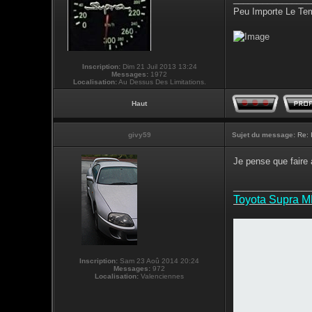
Peu Importe Le Tem
Inscription:
Dim 21 Juil 2013 13:24
Messages:
1972
Localisation:
Au Dessus Des Limitations.
Haut
givy59
Sujet du message:
Re: 
Je pense que faire 
________________
Toyota Supra 
Inscription:
Sam 23 Aoû 2014 20:24
Messages:
972
Localisation:
Valenciennes