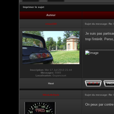
Imprimer le sujet
Auteur
vmax330
Sujet du message:
Re: 
Je suis pas partisa
trop l'intérêt. Per
________________
Inscription:
Mer 17 Juil 2013 21:44
Messages:
5565
Localisation:
Guyancourt
Haut
NikoLifeStyle
Sujet du message:
Re: 
On peux par contre 
________________