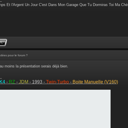
ps Et l'Argent Un Jour C'est Dans Mon Garage Que Tu Dormiras Toi Ma Chè
Idées pour le forum ?
au moins la présentation serais déjà bien.
_
MK4
-
RZ
-
JDM
- 1993 -
Twin-Turbo
-
Boite Manuelle (V160)