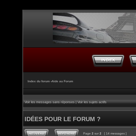
Index du forum
‹
Aide au Forum
Voir les messages sans réponses
|
Voir les sujets actifs
IDÉES POUR LE FORUM ?
Page
2
sur
2
[ 14 messages ]