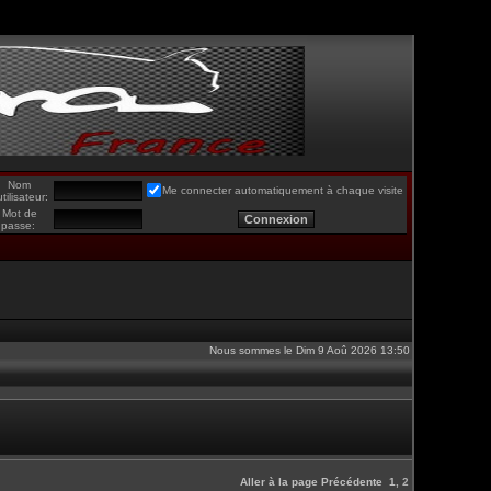
Nom
Me connecter automatiquement à chaque visite
utilisateur:
Mot de
passe:
Nous sommes le Dim 9 Aoû 2026 13:50
Aller à la page
Précédente
1
,
2