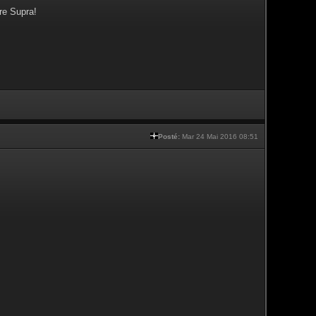
re Supra!
Posté:
Mar 24 Mai 2016 08:51