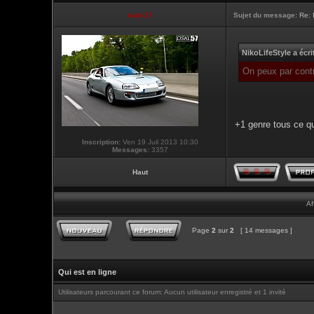
touti-17
Sujet du message:
Re: 
NikoLifeStyle a écri
On peux par contr
+1 genre tous ce qu
Inscription:
Ven 19 Juil 2013 10:30
Messages:
3357
Haut
Af
Page
2
sur
2
[ 14 messages ]
Qui est en ligne
Utilisateurs parcourant ce forum: Aucun utilisateur enregistré et 1 invité