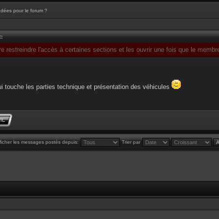
Idées pour le forum ?
t:
e restreindre l'accès à certaines sections et les ouvrir une fois que le membr
i touche les parties technique et présentation des véhicules
ficher les messages postés depuis:
Trier par