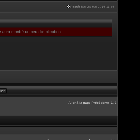
Posté:
Mar 24 Mai 2016 11:46
e aura montré un peu d'implication.
Aller à la page
Précédente
1
,
2