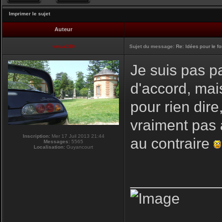
Imprimer le sujet
Auteur
vmax330
Sujet du message:
Re: Idées pour le f
Je suis pas pa
d'accord, mai
pour rien dire
vraiment pas 
Inscription:
Mer 17 Juil 2013 21:44
au contraire
Messages:
5565
Localisation:
Guyancourt
__________