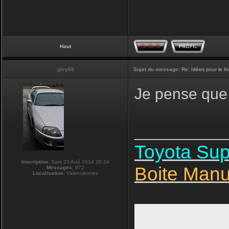
Haut
givy59
Sujet du message:
Re: Idées pour le f
Je pense que 
__________
Toyota Su
Inscription:
Sam 23 Aoû 2014 20:24
Boite Manu
Messages:
972
Localisation:
Valenciennes