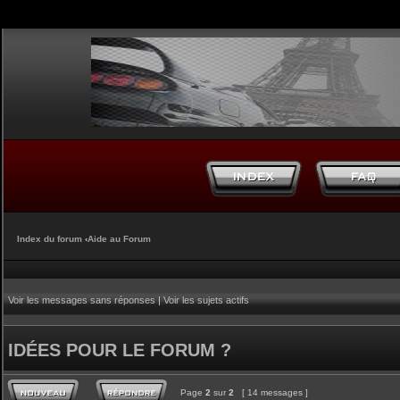
Index du forum
‹
Aide au Forum
Voir les messages sans réponses
|
Voir les sujets actifs
IDÉES POUR LE FORUM ?
Page
2
sur
2
[ 14 messages ]