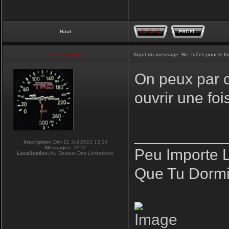
Haut
NikoLifeStyle
Sujet du message:
Re: Idées pour le f
On peux par co
ouvrir une fo
__________
Inscription:
Dim 21 Juil 2013 13:24
Messages:
1972
Peu Importe 
Localisation:
Au Dessus Des Limitations.
Que Tu Dormi