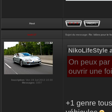
Haut
touti-17
Sujet du message:
Re: Idées pour le f
NikoLifeStyle a
On peux par c
ouvrir une f
Inscription:
Ven 19 Juil 2013 10:30
Messages:
3357
+1 genre tous