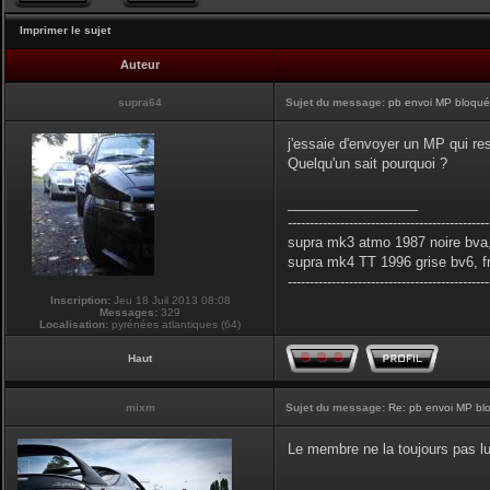
Imprimer le sujet
Auteur
supra64
Sujet du message:
pb envoi MP bloqués
j'essaie d'envoyer un MP qui res
Quelqu'un sait pourquoi ?
_________________
----------------------------------------------
supra mk3 atmo 1987 noire bva,
supra mk4 TT 1996 grise bv6, f
----------------------------------------------
Inscription:
Jeu 18 Juil 2013 08:08
Messages:
329
Localisation:
pyrénées atlantiques (64)
Haut
mixm
Sujet du message:
Re: pb envoi MP blo
Le membre ne la toujours pas lu
_________________