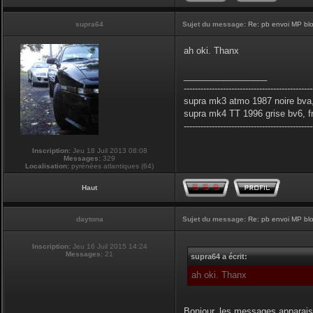
supra64
Sujet du message:
Re: pb envoi MP blo
ah oki. Thanx
_________________
----------------------------------------------
supra mk3 atmo 1987 noire bva,
supra mk4 TT 1996 grise bv6, f
----------------------------------------------
Inscription:
Jeu 18 Juil 2013 08:08
Messages:
329
Localisation:
pyrénées atlantiques (64)
Haut
daytona
Sujet du message:
Re: pb envoi MP blo
Inscription:
Jeu 16 Juil 2015 14:24
Messages:
21
supra64 a écrit:
ah oki. Thanx
Bonjour, les messages apparais