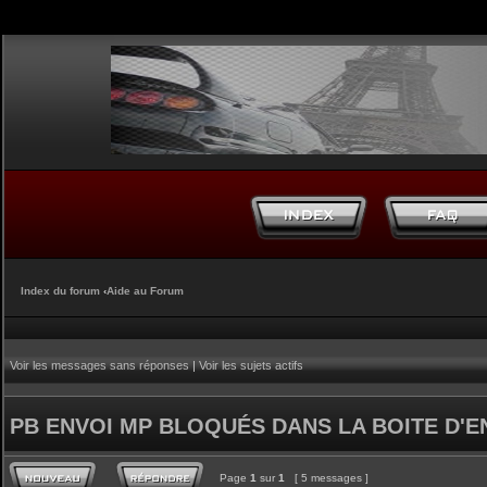
Index du forum
‹
Aide au Forum
Voir les messages sans réponses
|
Voir les sujets actifs
PB ENVOI MP BLOQUÉS DANS LA BOITE D'E
Page
1
sur
1
[ 5 messages ]