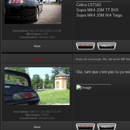
Celica LST162
Supra MK4 JDM TT BV5
Supra MK4 JDM N/A Targa
Inscription:
Dim 25 Aoû 2013 10:09
Messages:
279
Localisation:
Nantes (44)
Haut
vmax330
Sujet du message:
Re: pb envoi MP blo
Oui, tant que c'est pas lu ça re
_________________
Inscription:
Mer 17 Juil 2013 21:44
Messages:
5565
Localisation:
Guyancourt
Haut