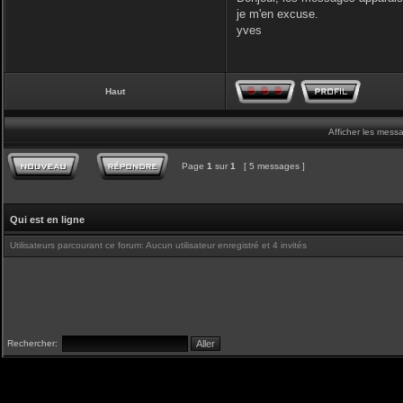
je m'en excuse.
yves
Haut
Afficher les mess
Page
1
sur
1
[ 5 messages ]
Qui est en ligne
Utilisateurs parcourant ce forum: Aucun utilisateur enregistré et 4 invités
Rechercher: