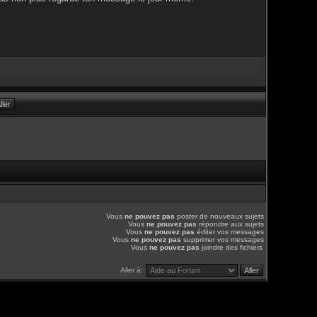
Vous
ne pouvez pas
poster de nouveaux sujets
Vous
ne pouvez pas
répondre aux sujets
Vous
ne pouvez pas
éditer vos messages
Vous
ne pouvez pas
supprimer vos messages
Vous
ne pouvez pas
joindre des fichiers
Aller à: