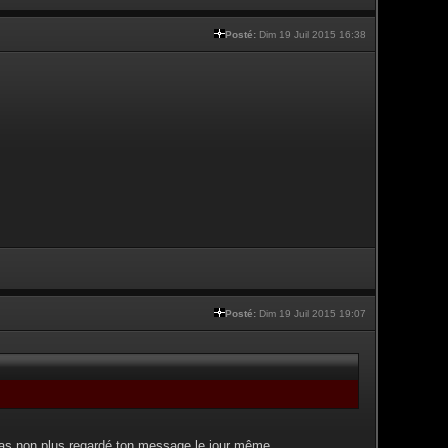
Posté:
Dim 19 Juil 2015 16:38
Posté:
Dim 19 Juil 2015 19:07
pas non plus regardé ton message le jour même.