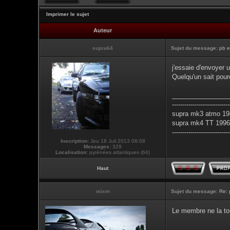
Imprimer le sujet
Auteur
supra64
Sujet du message:
pb e
j'essaie d'envoyer 
Quelqu'un sait pour
________________
----------------------------
supra mk3 atmo 198
supra mk4 TT 1996 
----------------------------
Inscription:
Jeu 18 Juil 2013 08:08
Messages:
329
Localisation:
pyrénées atlantiques (64)
Haut
mixm
Sujet du message:
Re: 
Le membre ne la tou
________________