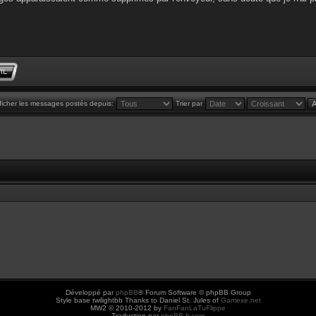
ficher les messages postés depuis:
Trier par
Développé par
phpBB
® Forum Software © phpBB Group
Style base twilightbb Thanks to Daniel St. Jules of
Gamexe.net
MW2 © 2010-2012 by
FanFanLaTuFlippe
Traduction par
phpBB-fr.com