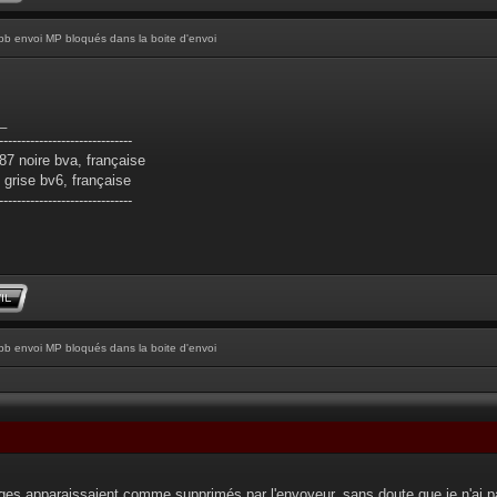
pb envoi MP bloqués dans la boite d'envoi
_
------------------------------
7 noire bva, française
grise bv6, française
------------------------------
pb envoi MP bloqués dans la boite d'envoi
ges apparaissaient comme supprimés par l'envoyeur, sans doute que je n'ai 