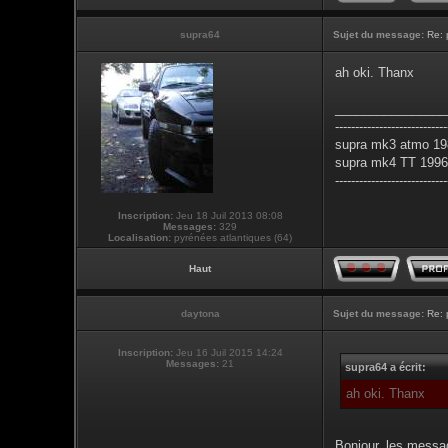
supra64
Sujet du message:
Re: 
ah oki. Thanx
________________
----------------------------
supra mk3 atmo 198
supra mk4 TT 1996 
----------------------------
Inscription:
Jeu 18 Juil 2013 08:08
Messages:
329
Localisation:
pyrénées atlantiques (64)
Haut
daytona
Sujet du message:
Re: 
Inscription:
Jeu 16 Juil 2015 14:24
Messages:
21
supra64 a écrit:
ah oki. Thanx
Bonjour, les messa