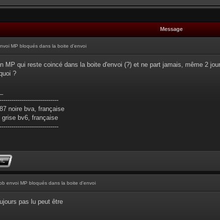
Message
nvoi MP bloqués dans la boite d'envoi
un MP qui reste coincé dans la boite d'envoi (?) et ne part jamais, même 2 jou
quoi ?
_
------------------------------
7 noire bva, française
grise bv6, française
------------------------------
pb envoi MP bloqués dans la boite d'envoi
jours pas lu peut être
_