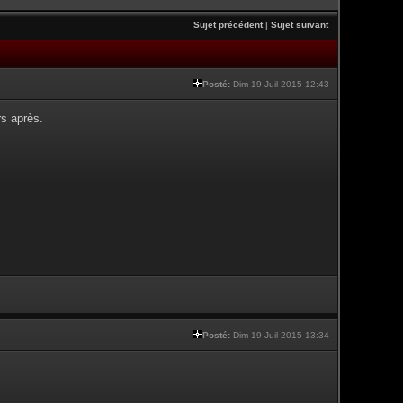
Sujet précédent
|
Sujet suivant
Posté:
Dim 19 Juil 2015 12:43
rs après.
Posté:
Dim 19 Juil 2015 13:34