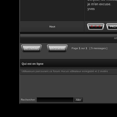
je m'en excuse.
yves
Haut
Af
Page
1
sur
1
[ 5 messages ]
Qui est en ligne
Utilisateurs parcourant ce forum: Aucun utilisateur enregistré et 2 invités
Rechercher: