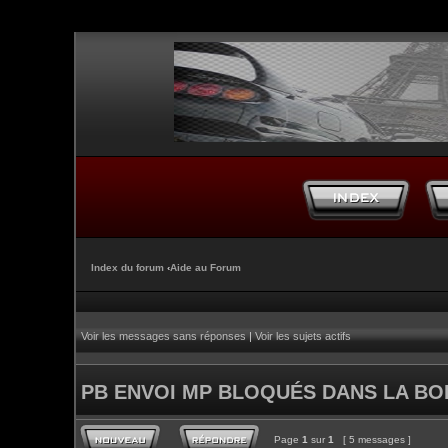
Index du forum
‹
Aide au Forum
Voir les messages sans réponses
|
Voir les sujets actifs
PB ENVOI MP BLOQUÉS DANS LA BOI
Page
1
sur
1
[ 5 messages ]