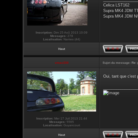
Celica LST162
Supra MK4 JDM T
Supra MK4 JDM N/
Inscription:
Dim 25 Aoû 2013 10:09
Messages:
279
Localisation:
Nantes (44)
Haut
vmax330
Sujet du message:
Re: 
Oui, tant que c'est
________________
Inscription:
Mer 17 Juil 2013 21:44
Messages:
5565
Localisation:
Guyancourt
Haut