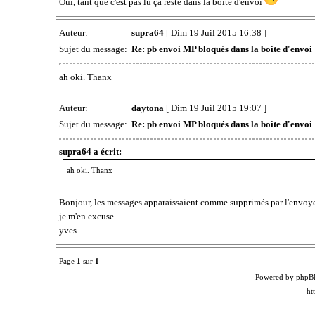
Oui, tant que c'est pas lu ça reste dans la boîte d'envoi
Auteur:
supra64
[ Dim 19 Juil 2015 16:38 ]
Sujet du message:
Re: pb envoi MP bloqués dans la boite d'envoi
ah oki. Thanx
Auteur:
daytona
[ Dim 19 Juil 2015 19:07 ]
Sujet du message:
Re: pb envoi MP bloqués dans la boite d'envoi
supra64 a écrit:
ah oki. Thanx
Bonjour, les messages apparaissaient comme supprimés par l'envoyeu
je m'en excuse.
yves
Page
1
sur
1
Powered by phpB
ht