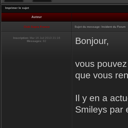
Imprimer le sujet
Auteur
Club Supra France
Sujet du message:
Incident du Forum
Bonjour,
Inscription:
Mar 16 Juil 2013 21:16
Messages:
82
vous pouvez i
que vous ren
Il y en a act
Smileys par