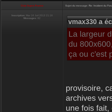
Club Supra France
Sujet du message:
Re: Incident du Fo
Inscription:
Mar 16 Juil 2013 21:16
Messages:
82
vmax330 a écr
La largeur 
du 800x600,
ça ou c'est 
provisoire, c
archives ver
une fois fait