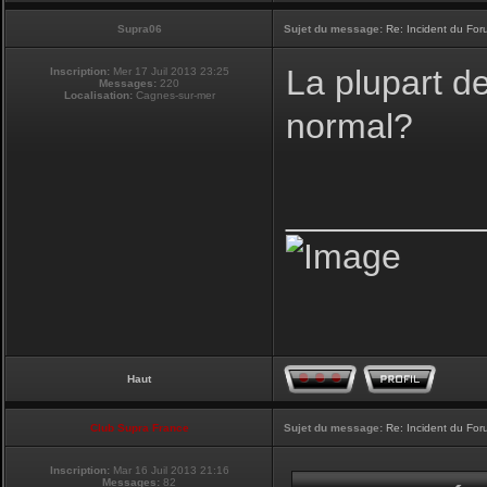
Supra06
Sujet du message:
Re: Incident du Fo
La plupart d
Inscription:
Mer 17 Juil 2013 23:25
Messages:
220
Localisation:
Cagnes-sur-mer
normal?
__________
Haut
Club Supra France
Sujet du message:
Re: Incident du Fo
Inscription:
Mar 16 Juil 2013 21:16
Messages:
82