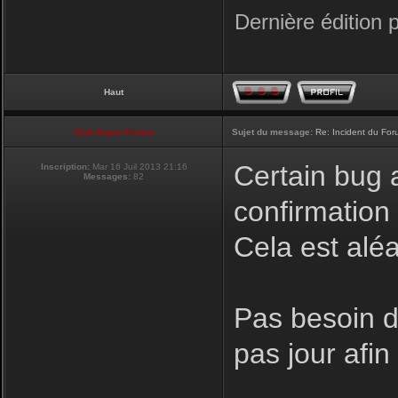
Dernière édition 
Haut
Club Supra France
Sujet du message:
Re: Incident du Fo
Certain bug a
Inscription:
Mar 16 Juil 2013 21:16
Messages:
82
confirmation
Cela est aléa
Pas besoin de
pas jour afi