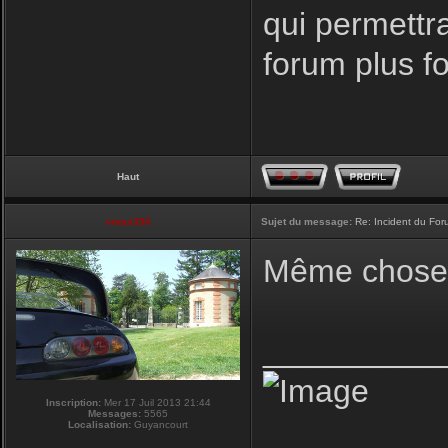
qui permettr
forum plus f
Haut
vmax330
Sujet du message:
Re: Incident du Fo
Même chose p
__________
Inscription:
Mer 17 Juil 2013 21:44
Messages:
5565
Localisation:
Guyancourt