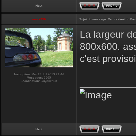
Haut
vmax330
Sujet du message:
Re: Incident du Fo
La largeur d
800x600, ass
c'est proviso
Inscription:
Mer 17 Juil 2013 21:44
Messages:
5565
__________
Localisation:
Guyancourt
Haut