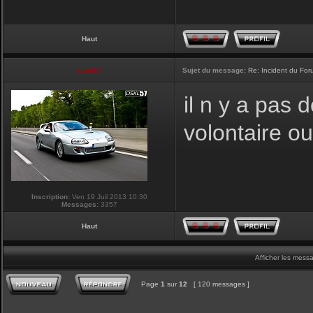
Haut
touti-17
Sujet du message:
Re: Incident du Fo
il n y a pas
volontaire o
Inscription:
Ven 19 Juil 2013 10:30
Messages:
3357
Haut
Afficher les mess
Page
1
sur
12
[ 120 messages ]