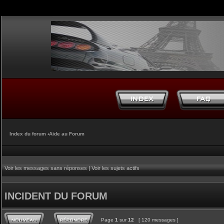
Index du forum
‹
Aide au Forum
Voir les messages sans réponses
|
Voir les sujets actifs
INCIDENT DU FORUM
Page
1
sur
12
[ 120 messages ]