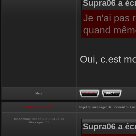
Supra06 a écr
Je n'ai pas 
quand même
Oui, c.est moi
Haut
Club Supra France
Sujet du message:
Re: Incident du Fo
Inscription:
Mar 16 Juil 2013 21:16
Messages:
82
Supra06 a écr