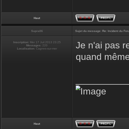
Haut
Supra06
Sujet du message:
Re: Incident du Fo
Je n'ai pas r
Inscription:
Mer 17 Juil 2013 23:25
Messages:
220
Localisation:
Cagnes-sur-mer
quand même 
__________
Haut